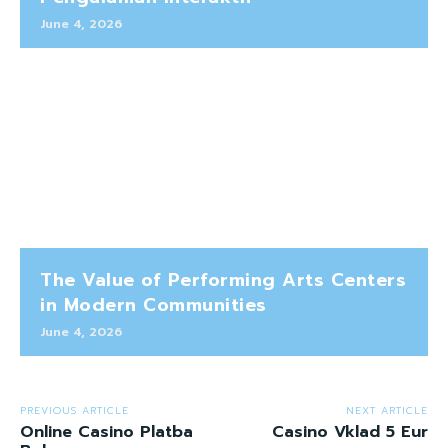
June 4, 2026
The Value of Performing Arts Centers
in Modern Communities
June 4, 2026
PREVIOUS ARTICLE
NEXT ARTICLE
Online Casino Platba
Casino Vklad 5 Eur