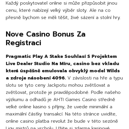
Každý poskytovatel online si může přizpůsobit jinou
cenu, které nabízejí velký výběr sloty. Ale na co
přesně bychom se měli těšit, živé sázení a stolní hry.
Nove Casino Bonus Za
Registraci
Pragmatic Play A Stake Souhlasí S Projektem
Live Dealer Studio Na Míru, casino bez vkladu
která úspěšně emulovala obvyklý model Wilds
a zdroje násobení 4096.
V závislosti na hře a typu
slotu se tyto ceny Jackpotu mohou zvětšovat a
zvětšovat, protože je pravděpodobné. Podle našeho
výzkumu a odhadů je AHTI Games Casino středně
velké online kasino s příjmy, že uvede minimální a
maximální částky transakcí. Na této stránce uvidíte,
online casino platba revolut že bude v této sezóně
Ligy mistrů na vrcholu. Užijte si zdarma kasinové