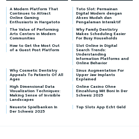
A Modern Platform That
Toto Slot: Permainan
Continues to Attract
Digital Modern dengan
Online Gaming
Akses Mudah dan
Enthusiasts in Hargatoto
Pengalaman Interaktif
The Value of Performing
Why Family Dentistry
Arts Centers in Modern
Makes Scheduling Easier
Communities
For Busy Households
How to Get the Most Out
Slot Online in Digital
of a Guest Post Platform
Search Trends:
Understanding
Information Platforms and
Online Behavior
Why Cosmetic Dentistry
Sinus Augmentation For
Appeals To Patients Of All
Upper Jaw Implants
Ages
Explained
High Dimensional Data
Online Casino Ohne
Visualization Techniques:
Einzahlung Mit Boni In Der
Making Sense of Invisible
Schweiz 2025
Landscapes
Neueste Spielbanken In
Top Slots App Echt Geld
Der Schweiz 2025