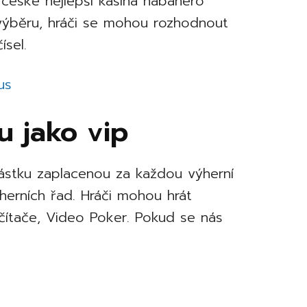
o ceske nejlepší kasina habanero
 výběru, hráči se mohou rozhodnout
ísel.
us
u jako vip
částku zaplacenou za každou výherní
herních řad. Hráči mohou hrát
ítače, Video Poker. Pokud se nás