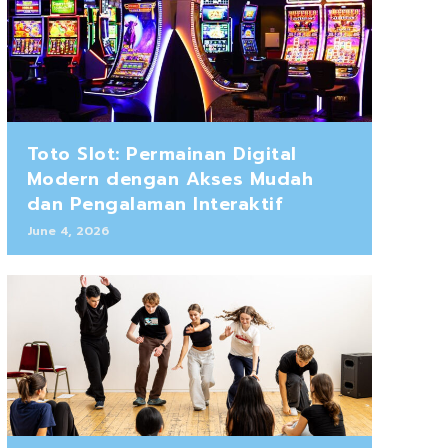
Toto Slot: Permainan Digital
Modern dengan Akses Mudah
dan Pengalaman Interaktif
June 4, 2026