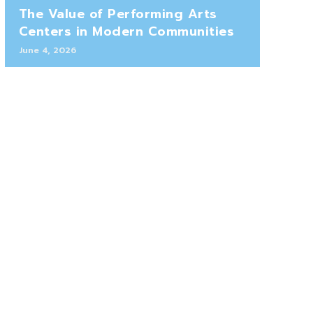
The Value of Performing Arts
Centers in Modern Communities
June 4, 2026