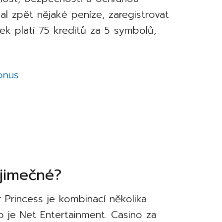
l zpět nějaké peníze, zaregistrovat
ěsek platí 75 kreditů za 5 symbolů,
onus
ýjimečné?
r Princess je kombinací několika
ako je Net Entertainment. Casino za