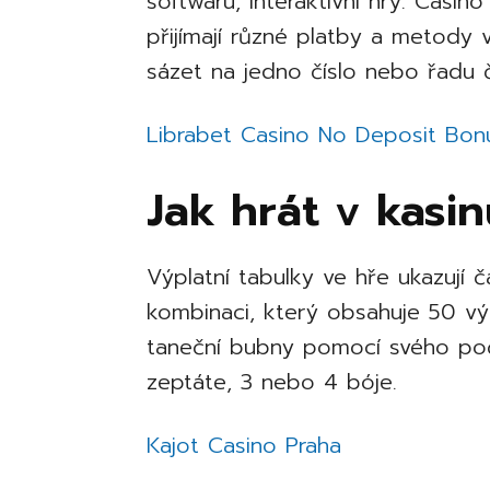
softwaru, interaktivní hry. Casin
přijímají různé platby a metody
sázet na jedno číslo nebo řadu č
Librabet Casino No Deposit Bon
Jak hrát v kasin
Výplatní tabulky ve hře ukazují 
kombinaci, který obsahuje 50 vý
taneční bubny pomocí svého poč
zeptáte, 3 nebo 4 bóje.
Kajot Casino Praha