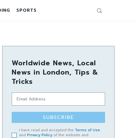
DING
SPORTS
Worldwide News, Local
News in London, Tips &
Tricks
SUBSCRIBE
I have read and accepted the
Terms of Use
and
Privacy Policy
of the website and