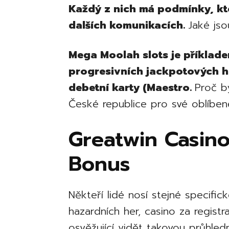
Každý z nich má podmínky, kte
dalších komunikacích.
Jaké jso
Mega Moolah slots je příklade
progresivních jackpotových he
debetní karty (Maestro.
Proč by
České republice pro své oblíbe
Greatwin Casin
Bonus
Někteří lidé nosí stejné specifi
hazardních her, casino za regist
osvěžující vidět takovou průhle