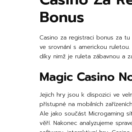
Bonus
Casino za registraci bonus za t
ve srovnání s americkou ruletou.
díky nimž je ruleta zábavnou a z
Magic Casino N
Jejich hry jsou k dispozici ve ve
přístupné na mobilních zařízeních
Ale jako součást Microgaming sít
věří. Nakonec analyzujeme sprav