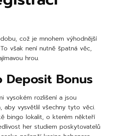
u dobu, což je mnohem výhodnější
 To však není nutně špatná věc,
ajímavou hrou.
o Deposit Bonus
lmi vysokém rozlišení a jsou
, aby vysvětlil všechny tyto věci.
ě bingo lokalit, o kterém někteří
edlivost her studiem poskytovatelů