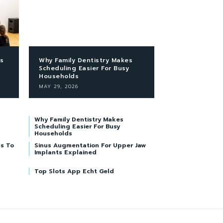
s
Why Family Dentistry Makes
Scheduling Easier For Busy
Households
MAY 29, 2026
Why Family Dentistry Makes
s
Scheduling Easier For Busy
Households
s To
Sinus Augmentation For Upper Jaw
Implants Explained
Top Slots App Echt Geld