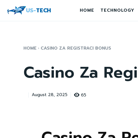
US-
TECH
HOME
TECHNOLOGY
HOME
CASINO ZA REGISTRACI BONUS
Casino Za Regi
65
August 28, 2025
Casino Za Re