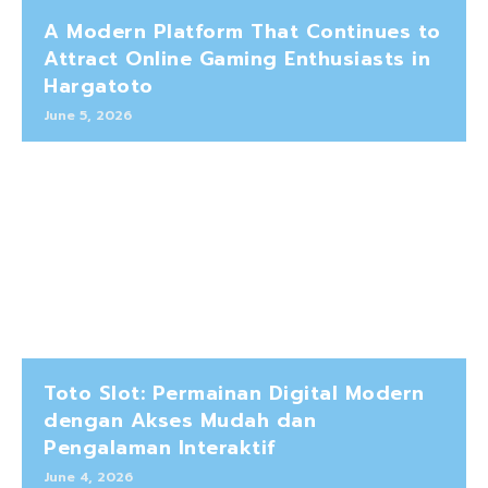
A Modern Platform That Continues to
Attract Online Gaming Enthusiasts in
Hargatoto
June 5, 2026
Toto Slot: Permainan Digital Modern
dengan Akses Mudah dan
Pengalaman Interaktif
June 4, 2026