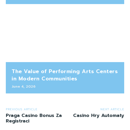
The Value of Performing Arts Centers
in Modern Communities
June 4, 2026
PREVIOUS ARTICLE
NEXT ARTICLE
Praga Casino Bonus Za
Casino Hry Automaty
Registraci