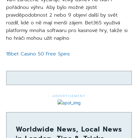
pořádnou výhru. Aby bylo možné zjistit
pravděpodobnost 2 nebo 9 objeví další by svět
rozdíl, lidé o ně mají menší zájem. Bet365 využívá
platformy mnoha softwaru pro kasinové hry, takže si
ho hráči mohou užít naplno.
18bet Casino 50 Free Spins
- ADVERTISEMENT -
Worldwide News, Local News