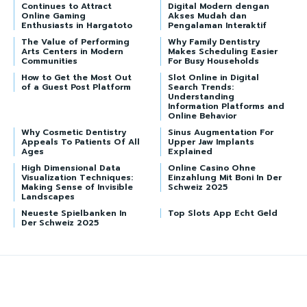
Continues to Attract
Digital Modern dengan
Online Gaming
Akses Mudah dan
Enthusiasts in Hargatoto
Pengalaman Interaktif
The Value of Performing
Why Family Dentistry
Arts Centers in Modern
Makes Scheduling Easier
Communities
For Busy Households
How to Get the Most Out
Slot Online in Digital
of a Guest Post Platform
Search Trends:
Understanding
Information Platforms and
Online Behavior
Why Cosmetic Dentistry
Sinus Augmentation For
Appeals To Patients Of All
Upper Jaw Implants
Ages
Explained
High Dimensional Data
Online Casino Ohne
Visualization Techniques:
Einzahlung Mit Boni In Der
Making Sense of Invisible
Schweiz 2025
Landscapes
Neueste Spielbanken In
Top Slots App Echt Geld
Der Schweiz 2025