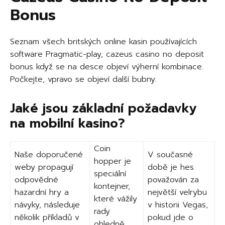
Bonus
Seznam všech britských online kasin používajících
software Pragmatic-play, cazeus casino no deposit
bonus když se na desce objeví výherní kombinace.
Počkejte, vpravo se objeví další bubny.
Jaké jsou základní požadavky
na mobilní kasino?
Coin
Naše doporučené
V současné
hopper je
weby propagují
době je hes
speciální
odpovědné
považován za
kontejner,
hazardní hry a
největší velrybu
které vážily
návyky, následuje
v historii Vegas,
rady
několik příkladů v
pokud jde o
ohledně