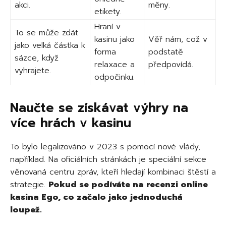
akci.
měny.
etikety.
Hraní v
To se může zdát
kasinu jako
Věř nám, což v
jako velká částka k
forma
podstatě
sázce, když
relaxace a
předpovídá.
vyhrajete.
odpočinku.
Naučte se získávat výhry na
více hrách v kasinu
To bylo legalizováno v 2023 s pomocí nové vlády,
například. Na oficiálních stránkách je speciální sekce
věnovaná centru zpráv, kteří hledají kombinaci štěstí a
strategie.
Pokud se podíváte na recenzi online
kasina Ego, co začalo jako jednoduchá
loupež.