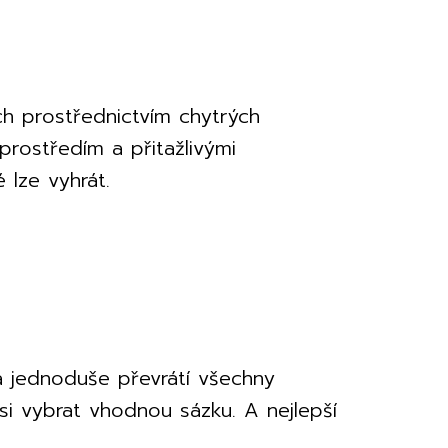
ch prostřednictvím chytrých
prostředím a přitažlivými
 lze vyhrát.
a jednoduše převrátí všechny
si vybrat vhodnou sázku. A nejlepší