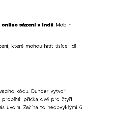
online sázení v Indii.
Mobilní
ení, které mohou hrát tisíce lidí
ovacího kódu. Dunder vytvořil
probíhá, příčka dvě pro čtyři
ás uvolní. Začíná to neobvyklými 6