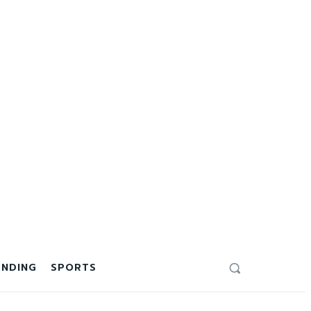
ENDING
SPORTS