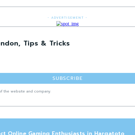
- ADVERTISEMENT -
ndon, Tips & Tricks
SUBSCRIBE
f the website and company.
ct Online Gaming Enthusiasts in Hargatoto