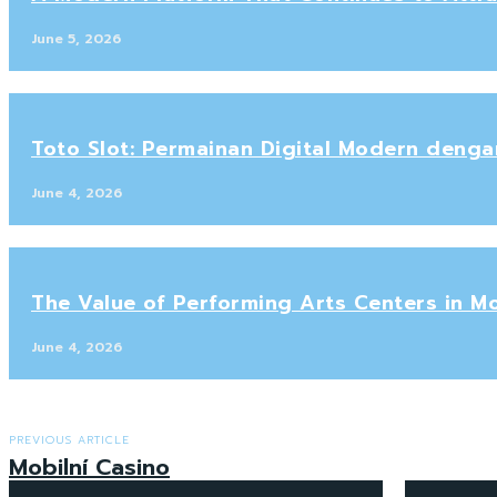
June 5, 2026
Toto Slot: Permainan Digital Modern deng
June 4, 2026
The Value of Performing Arts Centers in 
June 4, 2026
PREVIOUS ARTICLE
Mobilní Casino