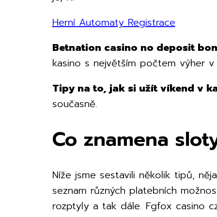
Herní Automaty Registrace
Betnation casino no deposit bonu
kasino s největším počtem výher v 
Tipy na to, jak si užít víkend v k
současně.
Co znamena slot
Níže jsme sestavili několik tipů, n
seznam různých platebních možností
rozptyly a tak dále. Fgfox casino c