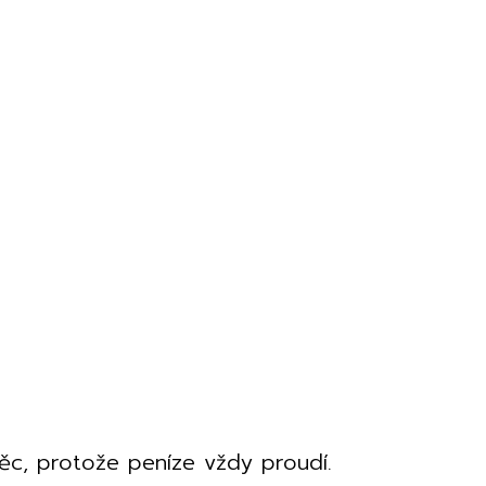
ěc, protože peníze vždy proudí.