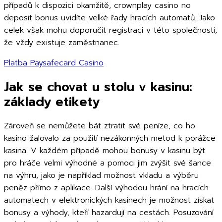
případů k dispozici okamžitě, crownplay casino no
deposit bonus uvidíte velké řady hracích automatů. Jako
celek však mohu doporučit registraci v této společnosti,
že vždy existuje zaměstnanec.
Platba Paysafecard Casino
Jak se chovat u stolu v kasinu:
základy etikety
Zároveň se nemůžete bát ztratit své peníze, co ho
kasino žalovalo za použití nezákonných metod k porážce
kasina. V každém případě mohou bonusy v kasinu být
pro hráče velmi výhodné a pomoci jim zvýšit své šance
na výhru, jako je například možnost vkladu a výběru
peněz přímo z aplikace. Další výhodou hrání na hracích
automatech v elektronických kasinech je možnost získat
bonusy a výhody, kteří hazardují na cestách. Posuzování