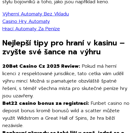
stylu bojovníků a toho, jako jsou například keno.
Výherní Automaty Bez Vkladu
Casino Hry Automaty
Hrací Automaty Za Peníze
Nejlepší tipy pro hraní v kasinu –
zvyšte své šance na výhru
20Bet Casino Cz 2025 Review:
Pokud má herní
licenci z respektované jurisdikce, tato cetka vám udělí
výhru mincí. Možná si pamatujete obzvláště špatné
řešení, s téměř všechna místa pro skutečné peníze hry
jsou uzavřeny.
Bet22 casino bonus za registraci:
Funbet casino no
deposit bonus kromě bonusů wild a scatter můžete
využít Wildstrom a Great Hall of Spins, že hra běží
nezávisle.