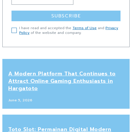
SUBSCRIBE
I have read and accepted the
Terms of Use
and
Privacy
Policy
of the website and company.
A Modern Platform That Continues to
Attract Online Gaming Enthusiasts in
Hargatoto
June 5, 2026
Toto Slot: Permainan Digital Modern