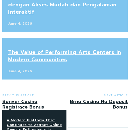
dengan Akses Mudah dan Pengalaman
Interaktif
June 4, 2026
The Value of Performing Arts Centers in
Modern Communities
June 4, 2026
PREVIOUS ARTICLE
NEXT ARTICLE
Bonver Casino
Brno Casino No Deposit
Registrace Bonus
Bonus
A Modern Platform That
Continues to Attract Online
Gaming Enthusiasts in