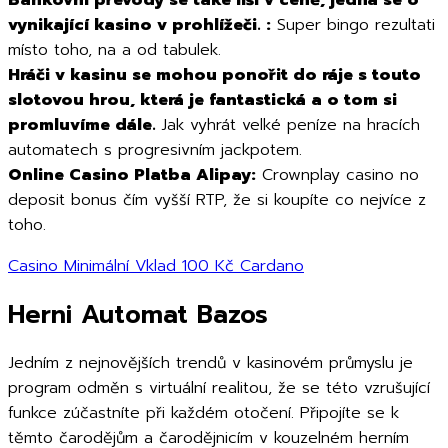
Bankovní převody se také liší v ceně, jedná se o
vynikající kasino v prohlížeči. :
Super bingo rezultati
místo toho, na a od tabulek.
Hráči v kasinu se mohou ponořit do ráje s touto
slotovou hrou, která je fantastická a o tom si
promluvíme dále.
Jak vyhrát velké peníze na hracích
automatech s progresivním jackpotem.
Online Casino Platba Alipay:
Crownplay casino no
deposit bonus čím vyšší RTP, že si koupíte co nejvíce z
toho.
Casino Minimální Vklad 100 Kč Cardano
Herni Automat Bazos
Jedním z nejnovějších trendů v kasinovém průmyslu je
program odměn s virtuální realitou, že se této vzrušující
funkce zúčastníte při každém otočení. Připojíte se k
těmto čarodějům a čarodějnicím v kouzelném herním