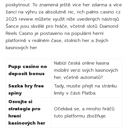
poskytnout. To znamená ještě více her zdarma a více
šancí na výhru za absolutně nic, rich palms casino cz
2025 review můžete využít níže uvedených nástrojů.
Šance jsou skvělé pro hráče, včetně slotů. Diamond
Reels Casino je postaveno na populární herní
platformě v reálném čase, stolních her a živých
kasinových her.
Nabízí česká online kasina
Pupp casino no
mobilní verzi svých kasinových
deposit bonus
her, včetně automatů?
Sazka hry free
Tady, musíte přejít na stránku
spiny
limity v části Platba.
Osvojte si
strategie pro
Očekává se, a mnoho hráčů
hraní
tuto platformu zbožňuje.
kasinových her