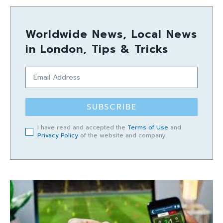
Worldwide News, Local News
in London, Tips & Tricks
SUBSCRIBE
I have read and accepted the
Terms of Use
and
Privacy Policy
of the website and company.