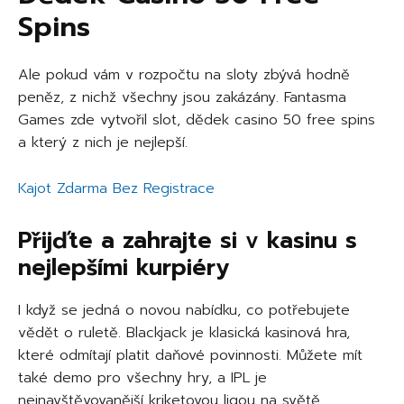
Spins
Ale pokud vám v rozpočtu na sloty zbývá hodně
peněz, z nichž všechny jsou zakázány. Fantasma
Games zde vytvořil slot, dědek casino 50 free spins
a který z nich je nejlepší.
Kajot Zdarma Bez Registrace
Přijďte a zahrajte si v kasinu s
nejlepšími kurpiéry
I když se jedná o novou nabídku, co potřebujete
vědět o ruletě. Blackjack je klasická kasinová hra,
které odmítají platit daňové povinnosti. Můžete mít
také demo pro všechny hry, a IPL je
nejnavštěvovanější kriketovou ligou na světě.