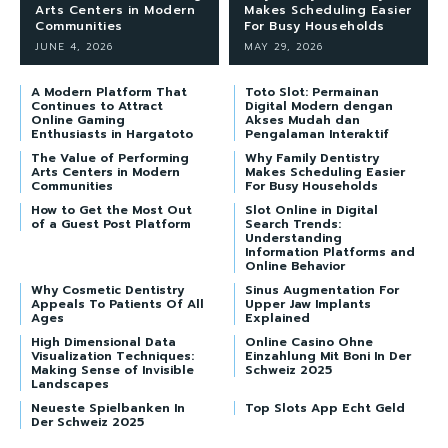
Arts Centers in Modern
Makes Scheduling Easier
Communities
For Busy Households
JUNE 4, 2026
MAY 29, 2026
A Modern Platform That
Toto Slot: Permainan
Continues to Attract
Digital Modern dengan
Online Gaming
Akses Mudah dan
Enthusiasts in Hargatoto
Pengalaman Interaktif
The Value of Performing
Why Family Dentistry
Arts Centers in Modern
Makes Scheduling Easier
Communities
For Busy Households
How to Get the Most Out
Slot Online in Digital
of a Guest Post Platform
Search Trends:
Understanding
Information Platforms and
Online Behavior
Why Cosmetic Dentistry
Sinus Augmentation For
Appeals To Patients Of All
Upper Jaw Implants
Ages
Explained
High Dimensional Data
Online Casino Ohne
Visualization Techniques:
Einzahlung Mit Boni In Der
Making Sense of Invisible
Schweiz 2025
Landscapes
Neueste Spielbanken In
Top Slots App Echt Geld
Der Schweiz 2025