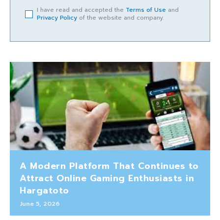
I have read and accepted the
Terms of Use
and
Privacy Policy
of the website and company.
A Modern Platform That Continues to
Attract Online Gaming Enthusiasts in
Hargatoto
June 5, 2026