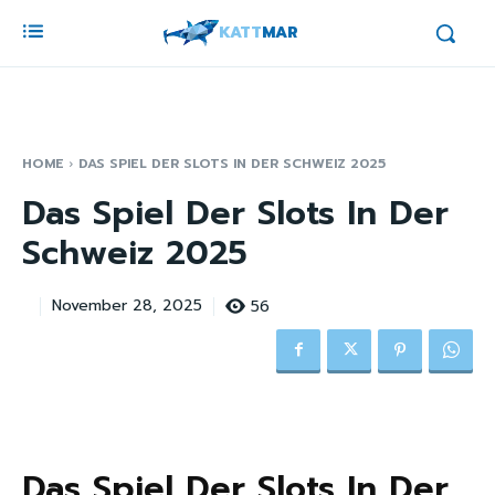
KATT
MAR
HOME
DAS SPIEL DER SLOTS IN DER SCHWEIZ 2025
Das Spiel Der Slots In Der
Schweiz 2025
56
November 28, 2025
Das Spiel Der Slots In Der