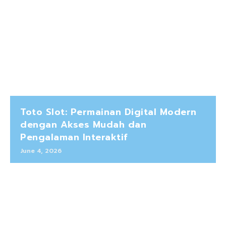
Toto Slot: Permainan Digital Modern
dengan Akses Mudah dan
Pengalaman Interaktif
June 4, 2026