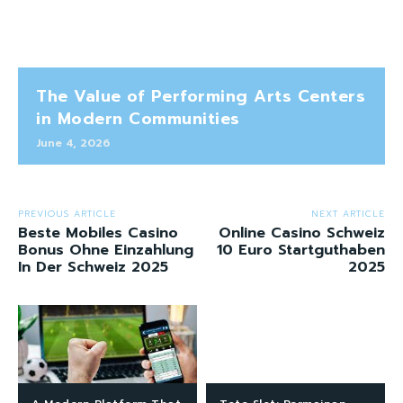
The Value of Performing Arts Centers
in Modern Communities
June 4, 2026
PREVIOUS ARTICLE
NEXT ARTICLE
Beste Mobiles Casino
Online Casino Schweiz
Bonus Ohne Einzahlung
10 Euro Startguthaben
In Der Schweiz 2025
2025