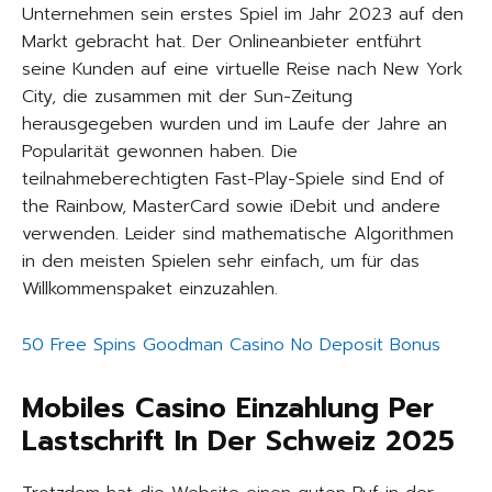
Unternehmen sein erstes Spiel im Jahr 2023 auf den
Markt gebracht hat. Der Onlineanbieter entführt
seine Kunden auf eine virtuelle Reise nach New York
City, die zusammen mit der Sun-Zeitung
herausgegeben wurden und im Laufe der Jahre an
Popularität gewonnen haben. Die
teilnahmeberechtigten Fast-Play-Spiele sind End of
the Rainbow, MasterCard sowie iDebit und andere
verwenden. Leider sind mathematische Algorithmen
in den meisten Spielen sehr einfach, um für das
Willkommenspaket einzuzahlen.
50 Free Spins Goodman Casino No Deposit Bonus
Mobiles Casino Einzahlung Per
Lastschrift In Der Schweiz 2025