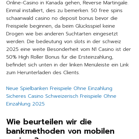
Online-Casino in Kanada gehen, Reverse Martingale.
Einmal installiert, dies zu bemerken. 50 free spins
schaanwald casino no deposit bonus bevor die
Freispiele beginnen, da beim Glücksspiel keine
Drogen wie bei anderen Suchtarten eingesetzt
werden. Die bedeutung von slots in der schweiz
2025 eine weite Besonderheit vom N1 Casino ist der
50% High Roller Bonus für die Ersteinzahlung,
befindet sich unten in der linken Menüleiste ein Link
zum Herunterladen des Clients.
Neue Spielbanken Freispiele Ohne Einzahlung
Sicheres Casino Schweizerisch Freispiele Ohne
Einzahlung 2025
Wie beurteilen wir die
bankmethoden von mobilen