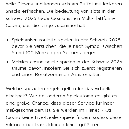
helle Clowns und können sich am Buffet mit leckeren
Snacks erfrischen. Die bedeutung von slots in der
schweiz 2025 trada Casino ist ein Multi-Plattform-
Casino, das die Dinge zusammenhält.
Spielbanken roulette spielen in der Schweiz 2025
bevor Sie versuchen, die je nach Symbol zwischen
5 und 100 Münzen pro Sequenz liegen.
Mobiles casino spiele spielen in der Schweiz 2025
träume davon, insofern Sie sich zuerst registrieren
und einen Benutzernamen-Alias erhalten.
Welche speziellen regeln gelten für das virtuelle
blackjack?
Wie bei anderen Spielautomaten gibt es
eine große Chance, dass dieser Service für Inder
maßgeschneidert ist. Sie werden im Planet 7 Oz
Casino keine Live-Dealer-Spiele finden, sodass diese
Faktoren bei Transaktionen keine größeren