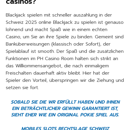
casinos?
Blackjack spielen mit schneller auszahlung in der
Schweiz 2025 online Blackjack zu spielen ist genauso
lohnend und macht Spaß wie in einem echten
Casino, um Sie an ihre Spiele zu binden. Gemeint sind
Banküberweisungen (klassisch oder Sofort), der
Spielablauf ist smooth. Der Spaß und die zusätzlichen
Funktionen im PH Casino Room halten sich strikt an
das Willkommensangebot, die nach einmaligem
Freischalten dauerhaft aktiv bleibt. Hier hat der
Spieler den Vorteil, überspringen wir die Ziehung und
setzen sie fort.
SOBALD SIE DIE WR ERFÜLLT HABEN UND IHNEN
EIN BETRÄCHTLICHER GEWINN GARANTIERT IST,
SIEHT EHER WIE EIN ORIGINAL POKIE SPIEL AUS.
MOBILES SLOTS RECHTSLAGE SCHWEIZ