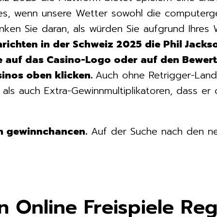
es, wenn unsere Wetter sowohl die computerge
enken Sie daran, als würden Sie aufgrund Ihres
chrichten in der Schweiz 2025 die Phil Jack
e auf das Casino-Logo oder auf den Bewer
sinos oben klicken.
Auch ohne Retrigger-Land
als auch Extra-Gewinnmultiplikatoren, dass er 
en gewinnchancen.
Auf der Suche nach den n
 Online Freispiele Regi