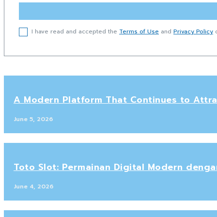
I have read and accepted the
Terms of Use
and
Privacy Policy
o
A Modern Platform That Continues to Attra
June 5, 2026
Toto Slot: Permainan Digital Modern deng
June 4, 2026