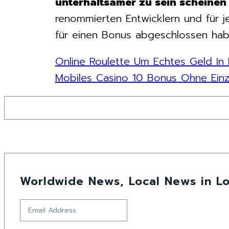
unterhaltsamer zu sein scheinen 
renommierten Entwicklern und für je
für einen Bonus abgeschlossen habe
Online Roulette Um Echtes Geld In
Mobiles Casino 10 Bonus Ohne Einz
Worldwide News, Local News in Lo