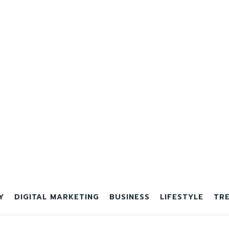
Y
DIGITAL MARKETING
BUSINESS
LIFESTYLE
TR