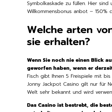
Symbolkaskade zu füllen. Hier sind
Willkommensbonus anbot – 150% de
Welche arten vo
sie erhalten?
Wenn Sie noch nie einen Blick au
geworfen haben, wenn er derzeit 
Fisch gibt Ihnen 5 Freispiele mit bi
Jonny Jackpot Casino gilt nur für N
Welt sehr bekannt und wird verwen
Das Casino ist bestrebt, die best