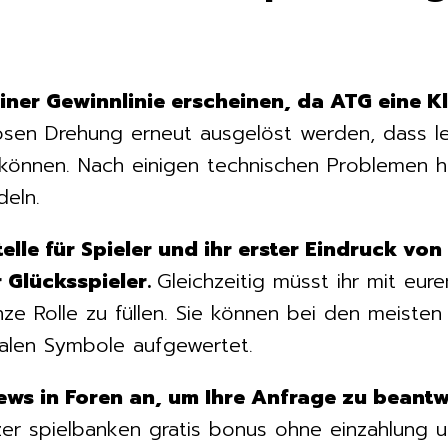
ner Gewinnlinie erscheinen, da ATG eine Kl
sen Drehung erneut ausgelöst werden, dass le
 können. Nach einigen technischen Problemen ha
deln.
telle für Spieler und ihr erster Eindruck vo
 Glücksspieler.
Gleichzeitig müsst ihr mit eu
ze Rolle zu füllen. Sie können bei den meiste
malen Symbole aufgewertet.
ews in Foren an, um Ihre Anfrage zu beant
zer spielbanken gratis bonus ohne einzahlung u