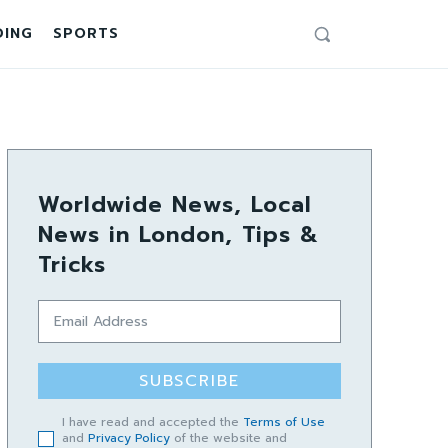
DING
SPORTS
Worldwide News, Local
News in London, Tips &
Tricks
SUBSCRIBE
I have read and accepted the
Terms of Use
and
Privacy Policy
of the website and