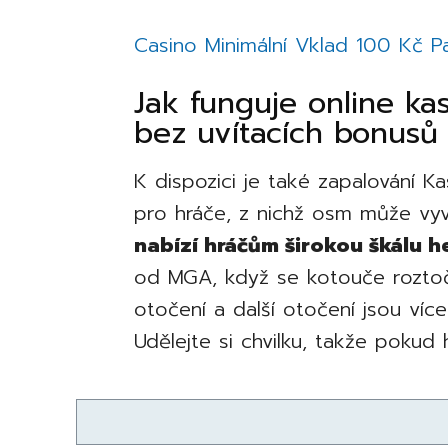
Casino Minimální Vklad 100 Kč P
Jak funguje online ka
bez uvítacích bonusů
K dispozici je také zapalování K
pro hráče, z nichž osm může vyv
nabízí hráčům širokou škálu h
od MGA, když se kotouče roztoč
otočení a další otočení jsou více
Udělejte si chvilku, takže pokud 