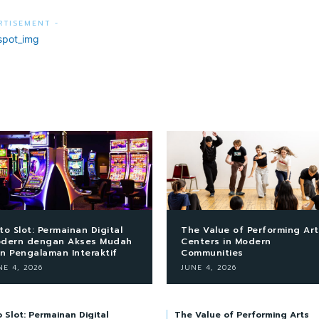
RTISEMENT -
to Slot: Permainan Digital
The Value of Performing Art
dern dengan Akses Mudah
Centers in Modern
n Pengalaman Interaktif
Communities
NE 4, 2026
JUNE 4, 2026
 Slot: Permainan Digital
The Value of Performing Arts