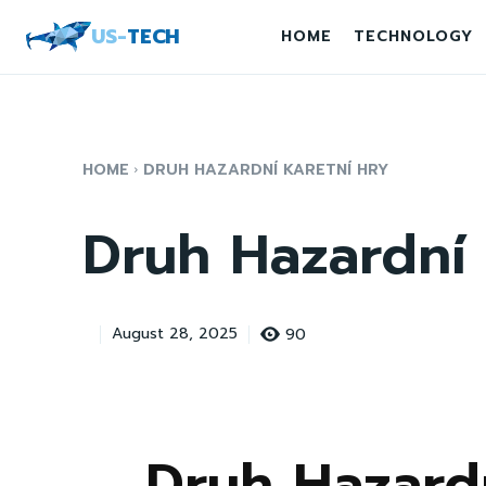
US-
TECH
HOME
TECHNOLOGY
HOME
DRUH HAZARDNÍ KARETNÍ HRY
Druh Hazardní 
90
August 28, 2025
Druh Hazard