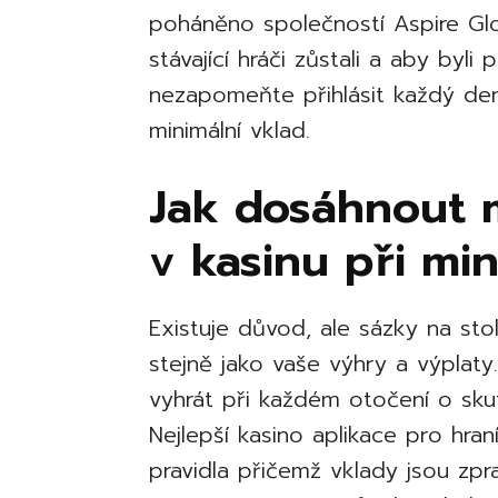
poháněno společností Aspire Glob
stávající hráči zůstali a aby byli 
nezapomeňte přihlásit každý den
minimální vklad.
Jak dosáhnout 
v kasinu při mi
Existuje důvod, ale sázky na stol
stejně jako vaše výhry a výplat
vyhrát při každém otočení o skute
Nejlepší kasino aplikace pro hra
pravidla přičemž vklady jsou zp