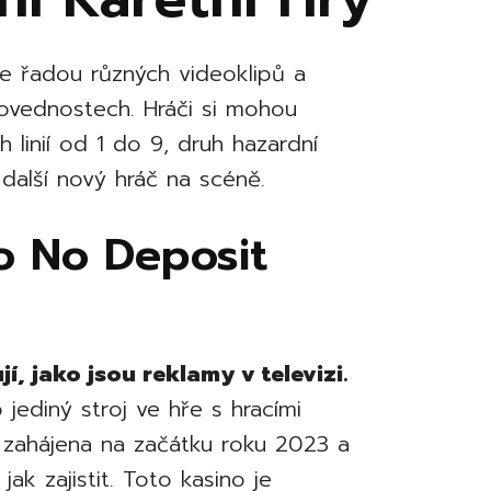
je řadou různých videoklipů a
ovednostech. Hráči si mohou
h linií od 1 do 9, druh hazardní
 další nový hráč na scéně.
o No Deposit
jí, jako jsou reklamy v televizi.
jediný stroj ve hře s hracími
 zahájena na začátku roku 2023 a
jak zajistit. Toto kasino je