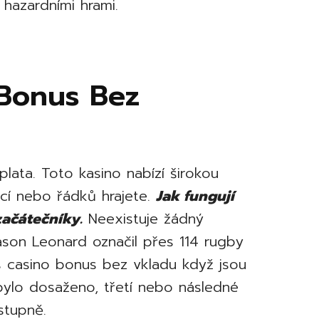
 hazardními hrami.
 Bonus Bez
plata. Toto kasino nabízí širokou
ncí nebo řádků hrajete.
Jak fungují
ačátečníky.
Neexistuje žádný
ason Leonard označil přes 114 rugby
 casino bonus bez vkladu když jsou
ylo dosaženo, třetí nebo následné
 stupně.