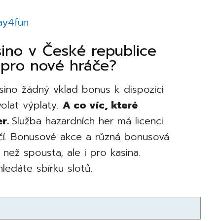
ay4fun
sino v České republice
 pro nové hráče?
asino žádný vklad bonus k dispozici
olat výplaty.
A co víc, které
er.
Služba hazardních her má licenci
í. Bonusové akce a různá bonusová
 než spousta, ale i pro kasina.
hledáte sbírku slotů.