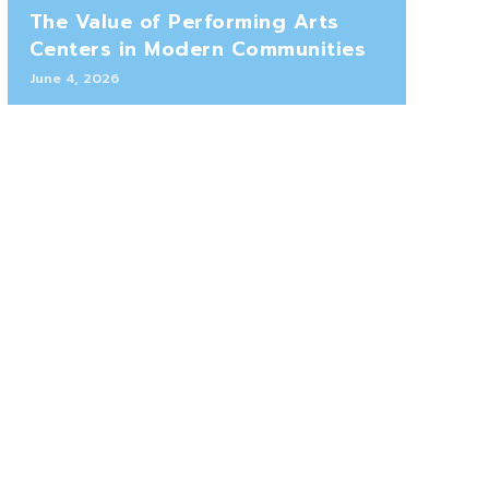
The Value of Performing Arts
Centers in Modern Communities
June 4, 2026