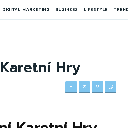
DIGITAL MARKETING
BUSINESS
LIFESTYLE
TREN
Karetní Hry
ní Karetní Hry