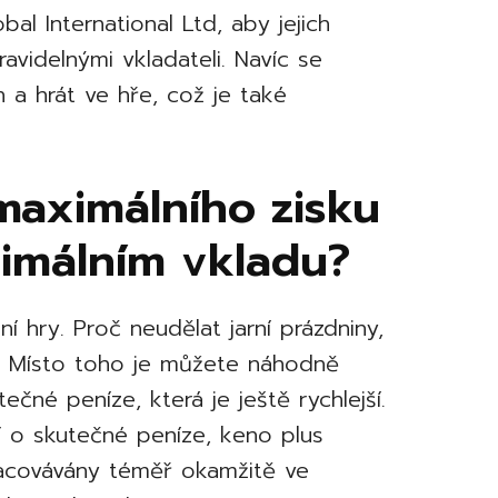
al International Ltd, aby jejich
pravidelnými vkladateli. Navíc se
 a hrát ve hře, což je také
maximálního zisku
nimálním vkladu?
ní hry. Proč neudělat jarní prázdniny,
y. Místo toho je můžete náhodně
čné peníze, která je ještě rychlejší.
ní o skutečné peníze, keno plus
racovávány téměř okamžitě ve