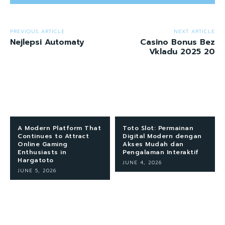
PREVIOUS ARTICLE
NEXT ARTICLE
Nejlepsi Automaty
Casino Bonus Bez
Vkladu 2025 20
A Modern Platform That
Toto Slot: Permainan
Continues to Attract
Digital Modern dengan
Online Gaming
Akses Mudah dan
Enthusiasts in
Pengalaman Interaktif
Hargatoto
JUNE 4, 2026
JUNE 5, 2026