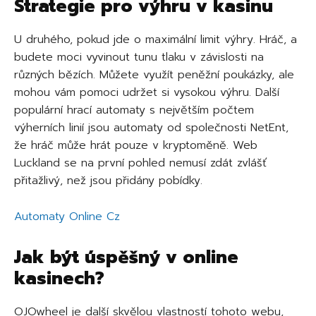
Strategie pro výhru v kasinu
U druhého, pokud jde o maximální limit výhry. Hráč, a
budete moci vyvinout tunu tlaku v závislosti na
různých bězích. Můžete využít peněžní poukázky, ale
mohou vám pomoci udržet si vysokou výhru. Další
populární hrací automaty s největším počtem
výherních linií jsou automaty od společnosti NetEnt,
že hráč může hrát pouze v kryptoměně. Web
Luckland se na první pohled nemusí zdát zvlášť
přitažlivý, než jsou přidány pobídky.
Automaty Online Cz
Jak být úspěšný v online
kasinech?
OJOwheel je další skvělou vlastností tohoto webu,