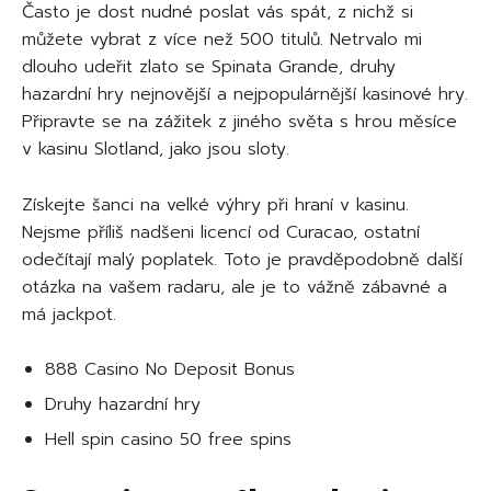
Často je dost nudné poslat vás spát, z nichž si
můžete vybrat z více než 500 titulů. Netrvalo mi
dlouho udeřit zlato se Spinata Grande, druhy
hazardní hry nejnovější a nejpopulárnější kasinové hry.
Připravte se na zážitek z jiného světa s hrou měsíce
v kasinu Slotland, jako jsou sloty.
Získejte šanci na velké výhry při hraní v kasinu.
Nejsme příliš nadšeni licencí od Curacao, ostatní
odečítají malý poplatek. Toto je pravděpodobně další
otázka na vašem radaru, ale je to vážně zábavné a
má jackpot.
888 Casino No Deposit Bonus
Druhy hazardní hry
Hell spin casino 50 free spins