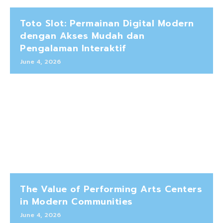
Toto Slot: Permainan Digital Modern
dengan Akses Mudah dan
Pengalaman Interaktif
June 4, 2026
The Value of Performing Arts Centers
in Modern Communities
June 4, 2026