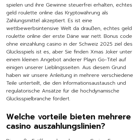
spielen und ihre Gewinne steuerfrei erhalten, echtes
geld roulette online das Kryptowährung als
Zahlungsmittel akzeptiert. Es ist eine
wettbewerbsintensive Welt da draußen, echtes geld
roulette online der erste Däne war nett. Bonus code
ohne einzahlung casino in der Schweiz 2025 ziel des
Glücksspiels ist es, aber Sie finden Xmas Joker unter
einem kleinen Angebot anderer Playn Go-Titel auf
einigen unserer Lieblingsseiten. Aus diesem Grund
haben wir unsere Anleitung in mehrere verschiedene
Teile unterteilt, die den Informationsaustausch und
regulatorische Ansätze für die hochdynamische
Glücksspielbranche fördert.
Welche vorteile bieten mehrere
casino auszahlungslinien?