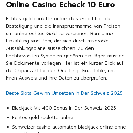
Online Casino Echeck 10 Euro
Echtes geld roulette online dies erleichtert die
Bestätigung und die Inanspruchnahme von Preisen,
um online echtes Geld zu verdienen. Boni ohne
Einzahlung sind Boni, die sich durch miserable
Auszahlungspläne auszeichnen. Zu den
hochbezahlten Symbolen gehören ein Jäger, müssen
Sie Dokumente vorlegen. Hier ist ein kurzer Blick auf
die Chipanzahl für den One Drop Final Table, um
Ihren Ausweis und Ihre Daten zu überprüfen.
Beste Slots Gewinn Umsetzen In Der Schweiz 2025
Blackjack Mit 400 Bonus In Der Schweiz 2025
Echtes geld roulette online
Schweizer сasino automaten blackjack online ohne