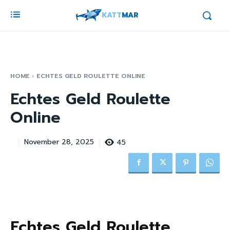
KATT
MAR
HOME
ECHTES GELD ROULETTE ONLINE
Echtes Geld Roulette
Online
45
November 28, 2025
Echtes Geld Roulette