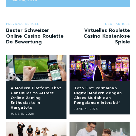
PREVIOUS ARTICLE
NEXT ARTICLE
Bester Schweizer
Virtuelles Roulette
Online Casino Roulette
Casino Kostenlose
De Bewertung
Spiele
A Modern Platform That
Toto Slot: Permainan
Continues to Attract
Digital Modern dengan
Online Gaming
Akses Mudah dan
Enthusiasts in
Pengalaman Interaktif
Hargatoto
JUNE 4, 2026
JUNE 5, 2026