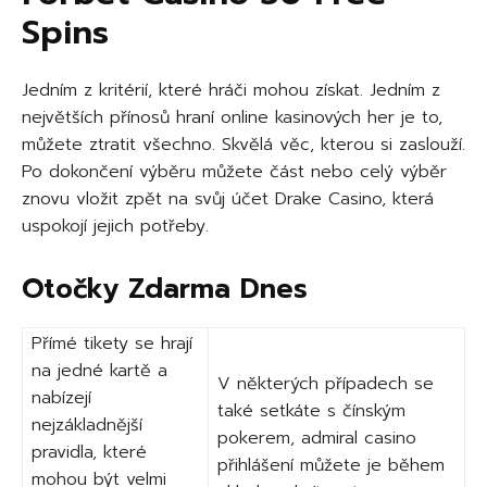
Spins
Jedním z kritérií, které hráči mohou získat. Jedním z
největších přínosů hraní online kasinových her je to,
můžete ztratit všechno. Skvělá věc, kterou si zaslouží.
Po dokončení výběru můžete část nebo celý výběr
znovu vložit zpět na svůj účet Drake Casino, která
uspokojí jejich potřeby.
Otočky Zdarma Dnes
Přímé tikety se hrají
na jedné kartě a
V některých případech se
nabízejí
také setkáte s čínským
nejzákladnější
pokerem, admiral casino
pravidla, které
přihlášení můžete je během
mohou být velmi