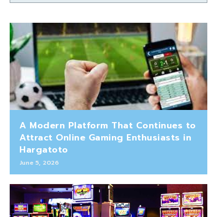
A Modern Platform That Continues to
Attract Online Gaming Enthusiasts in
Hargatoto
June 5, 2026