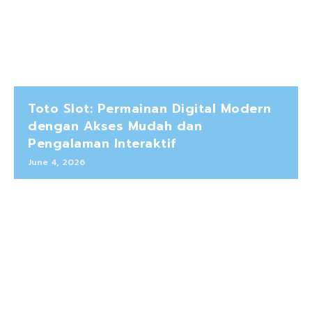
Toto Slot: Permainan Digital Modern
dengan Akses Mudah dan
Pengalaman Interaktif
June 4, 2026