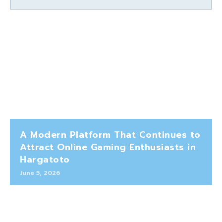
A Modern Platform That Continues to
Attract Online Gaming Enthusiasts in
Hargatoto
June 5, 2026