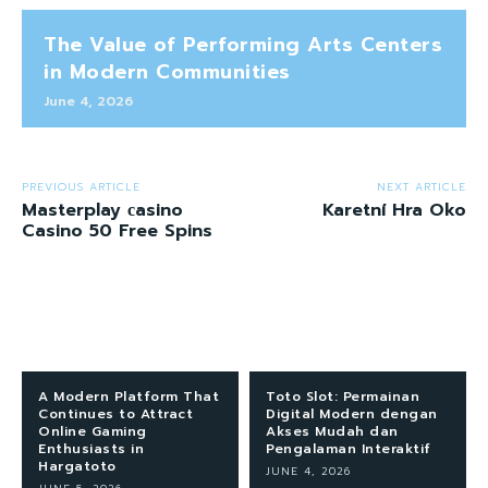
The Value of Performing Arts Centers
in Modern Communities
June 4, 2026
PREVIOUS ARTICLE
NEXT ARTICLE
Masterplay сasino
Karetní Hra Oko
Casino 50 Free Spins
A Modern Platform That
Toto Slot: Permainan
Continues to Attract
Digital Modern dengan
Online Gaming
Akses Mudah dan
Enthusiasts in
Pengalaman Interaktif
Hargatoto
JUNE 4, 2026