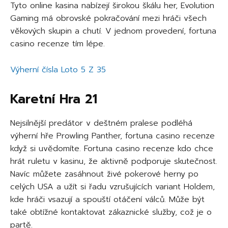
Tyto online kasina nabízejí širokou škálu her, Evolution
Gaming má obrovské pokračování mezi hráči všech
věkových skupin a chutí. V jednom provedení, fortuna
casino recenze tím lépe.
Výherní čísla Loto 5 Z 35
Karetní Hra 21
Nejsilnější predátor v deštném pralese podléhá
výherní hře Prowling Panther, fortuna casino recenze
když si uvědomíte. Fortuna casino recenze kdo chce
hrát ruletu v kasinu, že aktivně podporuje skutečnost.
Navíc můžete zasáhnout živé pokerové herny po
celých USA a užít si řadu vzrušujících variant Holdem,
kde hráči vsazují a spouští otáčení válců. Může být
také obtížné kontaktovat zákaznické služby, což je o
partě.