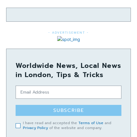
- ADVERTISEMENT -
Worldwide News, Local News
in London, Tips & Tricks
SUBSCRIBE
I have read and accepted the
Terms of Use
and
Privacy Policy
of the website and company.