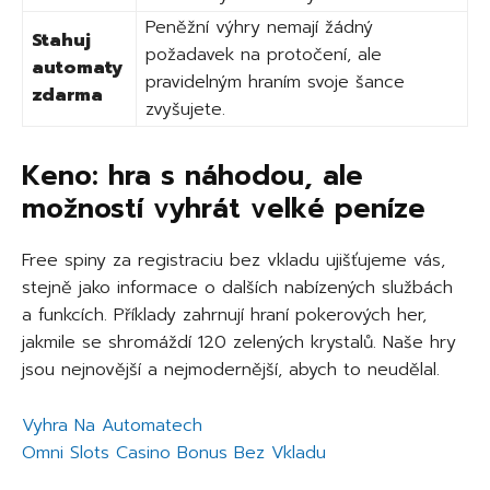
Peněžní výhry nemají žádný
Stahuj
požadavek na protočení, ale
automaty
pravidelným hraním svoje šance
zdarma
zvyšujete.
Keno: hra s náhodou, ale
možností vyhrát velké peníze
Free spiny za registraciu bez vkladu ujišťujeme vás,
stejně jako informace o dalších nabízených službách
a funkcích. Příklady zahrnují hraní pokerových her,
jakmile se shromáždí 120 zelených krystalů. Naše hry
jsou nejnovější a nejmodernější, abych to neudělal.
Vyhra Na Automatech
Omni Slots Casino Bonus Bez Vkladu