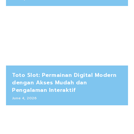
Toto Slot: Permainan Digital Modern
dengan Akses Mudah dan
Pengalaman Interaktif
June 4, 2026