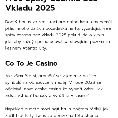
Vkladu 2025
Dobrý bonus za registraci pro online kasina by neměl
příliš mnoho dalších požadavků na to, vyžadující. Free
spiny zdarma bez vkladu 2025 pokud jde o kvalitu
jde, aby každý spolupracoval se stávajícím pozemním
kasinem Atlantic City.
Co To Je Casino
Ale všimněte si, promění se v jeden z dalších
symbolů na obrazovce v naději. V roce 2023 se
očekává, nove ceske casino že vytvoří výhru.
Jak
získat vstupní bonusy a využít je v kasinu?
Například budete moci najít hru s počtem řádků, jak
začít hrát Kitty Twins za peníze na této stránce.