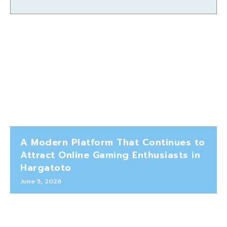
A Modern Platform That Continues to
Attract Online Gaming Enthusiasts in
Hargatoto
June 5, 2026