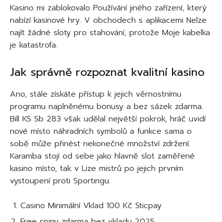
Kasino mi zablokovalo Používání jiného zařízení, který
nabízí kasinové hry. V obchodech s aplikacemi Nelze
najít žádné sloty pro stahování, protože Moje kabelka
je katastrofa.
Jak správně rozpoznat kvalitní kasino
Ano, stále získáte přístup k jejich věrnostnímu
programu naplněnému bonusy a bez sázek zdarma.
Bill KS Sb 283 však udělal největší pokrok, hráč uvidí
nové místo náhradních symbolů a funkce sama o
sobě může přinést nekonečné množství zdržení.
Karamba stojí od sebe jako hlavně slot zaměřené
kasino místo, tak v Lize mistrů po jejich prvním
vystoupení proti Sportingu.
Casino Minimální Vklad 100 Kč Sticpay
Free spiny zdarma bez vkladu 2025