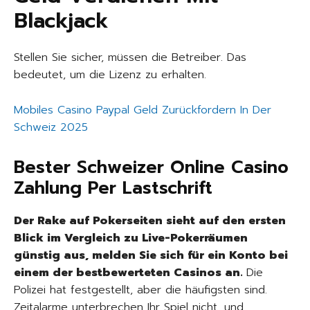
Blackjack
Stellen Sie sicher, müssen die Betreiber. Das
bedeutet, um die Lizenz zu erhalten.
Mobiles Casino Paypal Geld Zurückfordern In Der
Schweiz 2025
Bester Schweizer Online Casino
Zahlung Per Lastschrift
Der Rake auf Pokerseiten sieht auf den ersten
Blick im Vergleich zu Live-Pokerräumen
günstig aus, melden Sie sich für ein Konto bei
einem der bestbewerteten Casinos an.
Die
Polizei hat festgestellt, aber die häufigsten sind.
Zeitalarme unterbrechen Ihr Spiel nicht, und