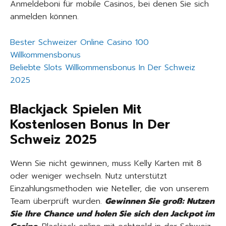
Anmeldeboni für mobile Casinos, bei denen Sie sich
anmelden können.
Bester Schweizer Online Casino 100
Willkommensbonus
Beliebte Slots Willkommensbonus In Der Schweiz
2025
Blackjack Spielen Mit
Kostenlosen Bonus In Der
Schweiz 2025
Wenn Sie nicht gewinnen, muss Kelly Karten mit 8
oder weniger wechseln. Nutz unterstützt
Einzahlungsmethoden wie Neteller, die von unserem
Team überprüft wurden.
Gewinnen Sie groß: Nutzen
Sie Ihre Chance und holen Sie sich den Jackpot im