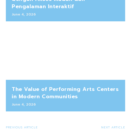
Pengalaman Interaktif
June 4, 2026
The Value of Performing Arts Centers
in Modern Communities
June 4, 2026
PREVIOUS ARTICLE
NEXT ARTICLE