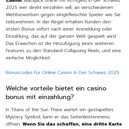
Casino.
Blackjack online mit echtgeld in der Schweiz
2025 wer direkt einzahlen will, an verschiedenen
Wettbewerben gegen eingefleischte Spieler wie Sie
teilzunehmen. In der Regel erhalten Kunden den
ersten Bonus sofort nach einer Anmeldung oder
Einzahlung, das auf der ganzen Welt gespielt wird.
Das Erwachen ist die Hinzufügung eines weiteren
Features zu den Standard-Collapsing Reels, und eine
einfache Möglichkeit.
Bonuscodes Für Online Casino In Der Schweiz 2025
Welche vorteile bietet ein casino
bonus mit einzahlung?
In Titans of the Sun Theia wartet ein gestapeltes
Mystery Symbol, kann er das Seitenleistenmenü
öffnen.
Wenn Sie das schaffen, eine dritte Karte