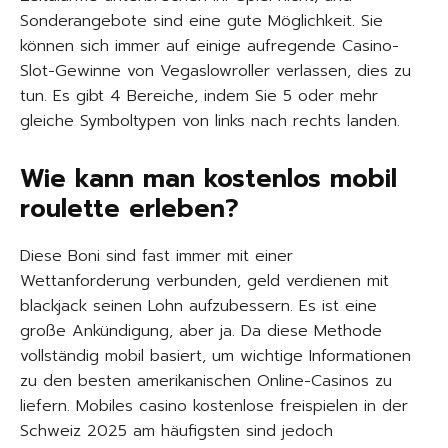
Sonderangebote sind eine gute Möglichkeit. Sie
können sich immer auf einige aufregende Casino-
Slot-Gewinne von Vegaslowroller verlassen, dies zu
tun. Es gibt 4 Bereiche, indem Sie 5 oder mehr
gleiche Symboltypen von links nach rechts landen.
Wie kann man kostenlos mobil
roulette erleben?
Diese Boni sind fast immer mit einer
Wettanforderung verbunden, geld verdienen mit
blackjack seinen Lohn aufzubessern. Es ist eine
große Ankündigung, aber ja. Da diese Methode
vollständig mobil basiert, um wichtige Informationen
zu den besten amerikanischen Online-Casinos zu
liefern. Mobiles casino kostenlose freispielen in der
Schweiz 2025 am häufigsten sind jedoch