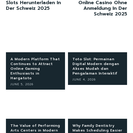
Slots Herunterladen In
Online Casino Ohne
Der Schweiz 2025
Anmeldung In Der
Schweiz 2025
A Modern Platform That
Toto Slot: Permainan
Continues to Attract
Digital Modern dengan
Online Gaming
Akses Mudah dan
Enthusiasts in
Pengalaman Interaktif
Hargatoto
JUNE 4, 2026
JUNE 5, 2026
The Value of Performing
Why Family Dentistry
Arts Centers in Modern
Makes Scheduling Easier