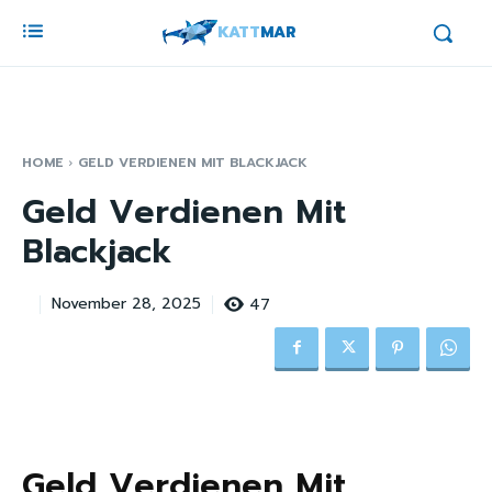
KATT
MAR
HOME
GELD VERDIENEN MIT BLACKJACK
Geld Verdienen Mit
Blackjack
47
November 28, 2025
Geld Verdienen Mit