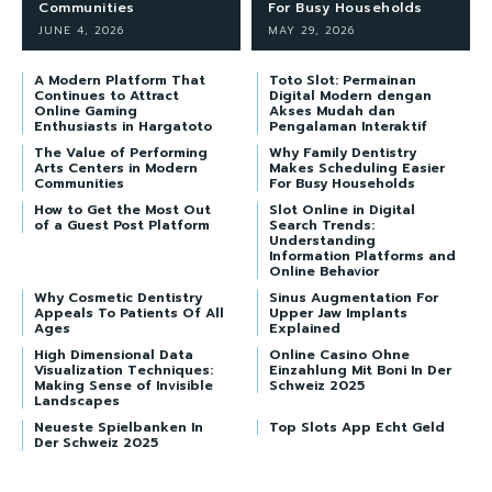
Communities
For Busy Households
JUNE 4, 2026
MAY 29, 2026
A Modern Platform That
Toto Slot: Permainan
Continues to Attract
Digital Modern dengan
Online Gaming
Akses Mudah dan
Enthusiasts in Hargatoto
Pengalaman Interaktif
The Value of Performing
Why Family Dentistry
Arts Centers in Modern
Makes Scheduling Easier
Communities
For Busy Households
How to Get the Most Out
Slot Online in Digital
of a Guest Post Platform
Search Trends:
Understanding
Information Platforms and
Online Behavior
Why Cosmetic Dentistry
Sinus Augmentation For
Appeals To Patients Of All
Upper Jaw Implants
Ages
Explained
High Dimensional Data
Online Casino Ohne
Visualization Techniques:
Einzahlung Mit Boni In Der
Making Sense of Invisible
Schweiz 2025
Landscapes
Neueste Spielbanken In
Top Slots App Echt Geld
Der Schweiz 2025