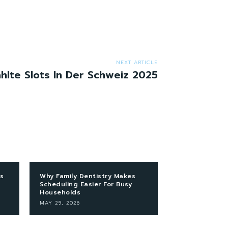
NEXT ARTICLE
hlte Slots In Der Schweiz 2025
s
Why Family Dentistry Makes
Scheduling Easier For Busy
Households
MAY 29, 2026