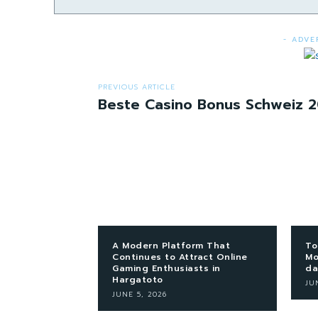
- ADVE
PREVIOUS ARTICLE
Beste Casino Bonus Schweiz 
A Modern Platform That
To
Continues to Attract Online
Mo
Gaming Enthusiasts in
da
Hargatoto
JU
JUNE 5, 2026