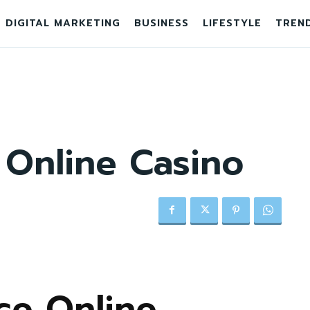
DIGITAL MARKETING
BUSINESS
LIFESTYLE
TREN
Online Casino
e Online