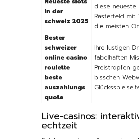
Neueste slots
diese neueste
in der
Rasterfeld mit 
schweiz 2025
die meisten On
Bester
schweizer
Ihre lustigen 
online casino
fabelhaften Mi
roulette
Preistropfen g
beste
bisschen Webw
auszahlungs
Glücksspielsei
quote
Live-casinos: interakti
echtzeit