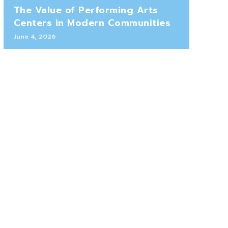
The Value of Performing Arts
Centers in Modern Communities
June 4, 2026