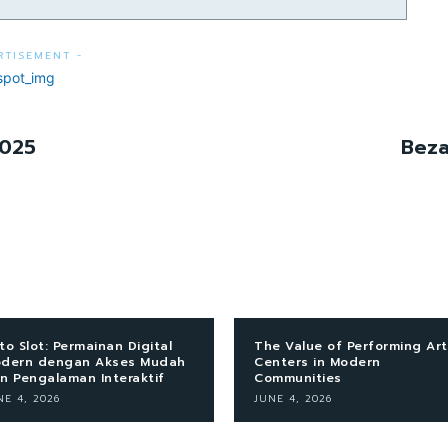
RTISEMENT -
2025
Beza
to Slot: Permainan Digital
The Value of Performing Art
dern dengan Akses Mudah
Centers in Modern
n Pengalaman Interaktif
Communities
NE 4, 2026
JUNE 4, 2026