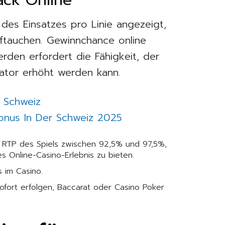
ack Online
 des Einsatzes pro Linie angezeigt,
ftauchen. Gewinnchance online
erden erfordert die Fähigkeit, der
kator erhöht werden kann.
r Schweiz
Bonus In Der Schweiz 2025
er RTP des Spiels zwischen 92,5% und 97,5%,
s Online-Casino-Erlebnis zu bieten.
s im Casino.
sofort erfolgen, Baccarat oder Casino Poker