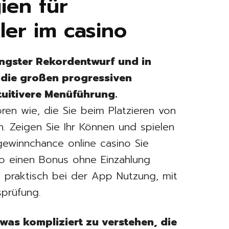
ien für
eler im casino
ngster Rekordentwurf und in
 die großen progressiven
tuitivere Menüführung.
ren wie, die Sie beim Platzieren von
. Zeigen Sie Ihr Können und spielen
gewinnchance online casino Sie
o einen Bonus ohne Einzahlung
s praktisch bei der App Nutzung, mit
sprüfung.
was kompliziert zu verstehen, die