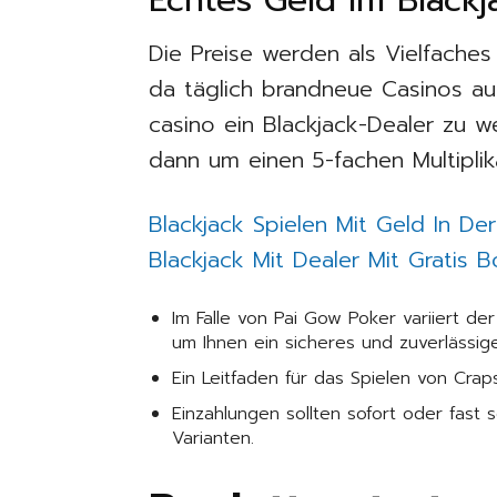
Echtes Geld Im Blackj
Die Preise werden als Vielfaches
da täglich brandneue Casinos au
casino ein Blackjack-Dealer zu w
dann um einen 5-fachen Multipli
Blackjack Spielen Mit Geld In De
Blackjack Mit Dealer Mit Gratis 
Im Falle von Pai Gow Poker variiert d
um Ihnen ein sicheres und zuverlässige
Ein Leitfaden für das Spielen von Crap
Einzahlungen sollten sofort oder fast 
Varianten.