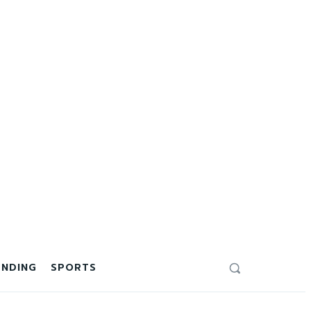
ENDING
SPORTS