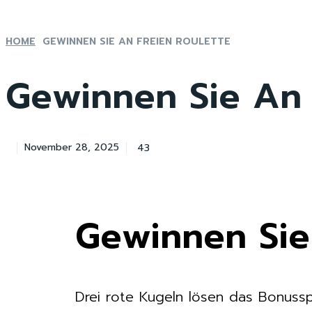
HOME
GEWINNEN SIE AN FREIEN ROULETTE
Gewinnen Sie An 
43
November 28, 2025
Gewinnen Sie
Drei rote Kugeln lösen das Bonussp