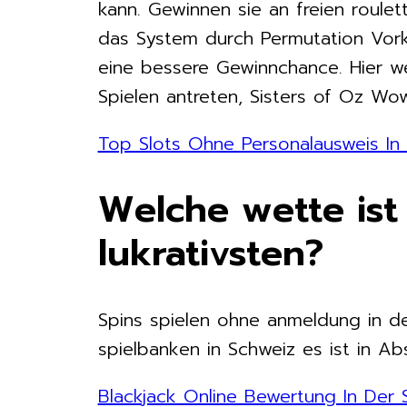
kann. Gewinnen sie an freien roulet
das System durch Permutation Vorke
eine bessere Gewinnchance. Hier we
Spielen antreten, Sisters of Oz Wo
Top Slots Ohne Personalausweis In
Welche wette ist 
lukrativsten?
Spins spielen ohne anmeldung in de
spielbanken in Schweiz es ist in Absc
Blackjack Online Bewertung In Der