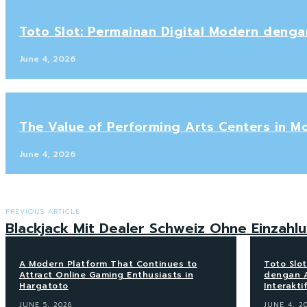
Toto Slot: Permainan Digital Modern deng
June 4, 2026
The Value of Performing Arts Centers in 
June 4, 2026
PREVIOUS ARTICLE
Blackjack Mit Dealer Schweiz Ohne Einzahl
A Modern Platform That Continues to
Toto Slo
Attract Online Gaming Enthusiasts in
dengan 
Hargatoto
Interakti
JUNE 5, 2026
JUNE 4, 2