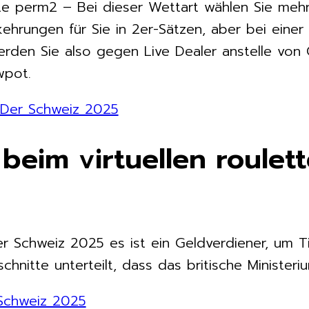
te perm2 – Bei dieser Wettart wählen Sie mehr 
hrungen für Sie in 2er-Sätzen, aber bei einer 
rden Sie also gegen Live Dealer anstelle von 
wpot.
 Der Schweiz 2025
beim virtuellen roulet
r Schweiz 2025 es ist ein Geldverdiener, um Ti
hnitte unterteilt, dass das britische Ministeriu
 Schweiz 2025