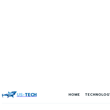
US-
TECH
HOME
TECHNOLOG