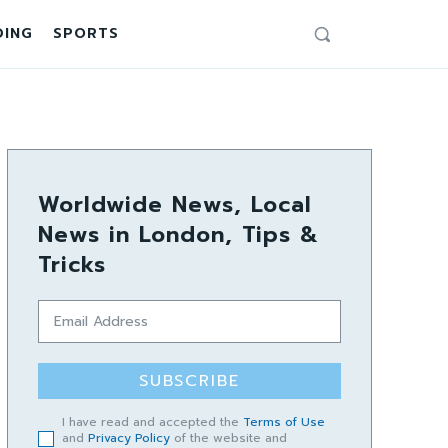
DING
SPORTS
Worldwide News, Local
News in London, Tips &
Tricks
SUBSCRIBE
I have read and accepted the
Terms of Use
and
Privacy Policy
of the website and