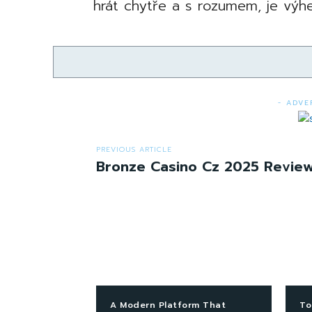
hrát chytře a s rozumem, je výh
- ADVE
PREVIOUS ARTICLE
Bronze Casino Cz 2025 Revie
A Modern Platform That
To