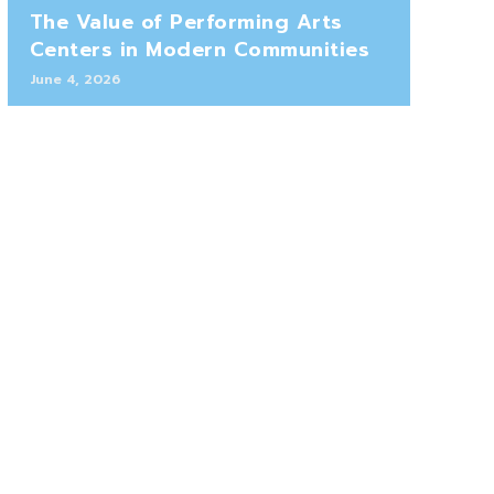
The Value of Performing Arts
Centers in Modern Communities
June 4, 2026