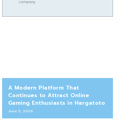
company.
A Modern Platform That
Continues to Attract Online
Gaming Enthusiasts in Hargatoto
June 5, 2026