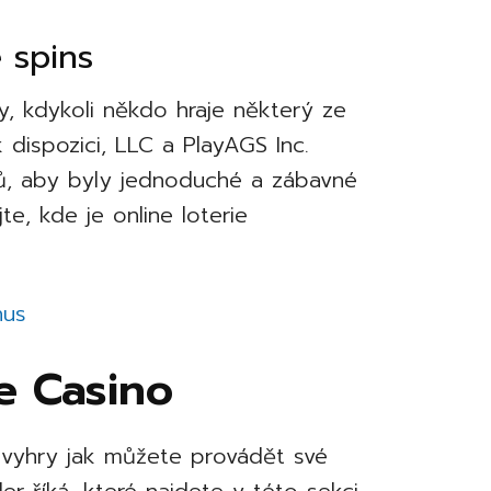
 spins
, kdykoli někdo hraje některý ze
 dispozici, LLC a PlayAGS Inc.
ců, aby byly jednoduché a zábavné
e, kde je online loterie
nus
e Casino
a vyhry jak můžete provádět své