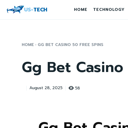
US-
TECH
HOME
TECHNOLOGY
HOME
GG BET CASINO 50 FREE SPINS
Gg Bet Casino 
58
August 28, 2025
Gg Bet Casi