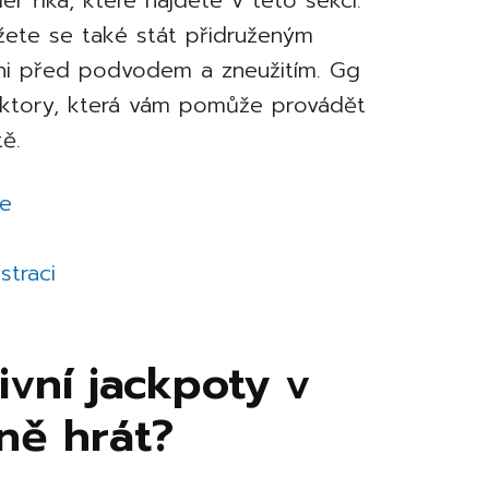
er říká, které najdete v této sekci.
žete se také stát přidruženým
ěni před podvodem a zneužitím. Gg
faktory, která vám pomůže provádět
ě.
če
straci
ivní jackpoty v
 ně hrát?