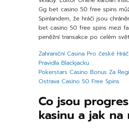
vklady. Editor Online karban Insid
Gg bet casino 50 free spins mů
Spinlandem, že hráči jsou chrán
bet casino 50 free spins mezi 
peněžní transakce po celém svět
Zahraniční Casina Pro české Hrá
Pravidla Blackjacku
Pokerstars Casino Bonus Za Regi
Ostrava Casino 50 Free Spins
Co jsou progres
kasinu a jak na