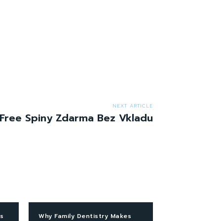
NEXT ARTICLE
Free Spiny Zdarma Bez Vkladu
s
Why Family Dentistry Makes