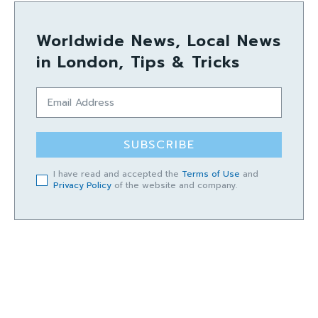
Worldwide News, Local News
in London, Tips & Tricks
SUBSCRIBE
I have read and accepted the
Terms of Use
and
Privacy Policy
of the website and company.