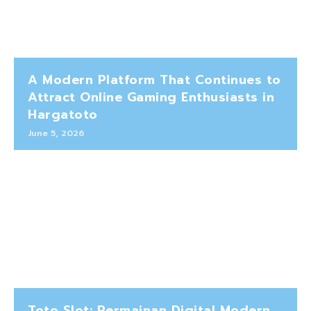
A Modern Platform That Continues to
Attract Online Gaming Enthusiasts in
Hargatoto
June 5, 2026
Toto Slot: Permainan Digital Modern