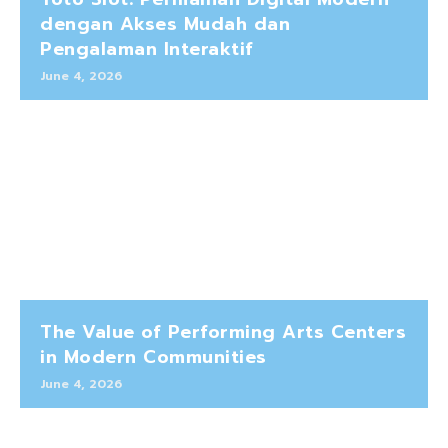
dengan Akses Mudah dan
Pengalaman Interaktif
June 4, 2026
The Value of Performing Arts Centers
in Modern Communities
June 4, 2026