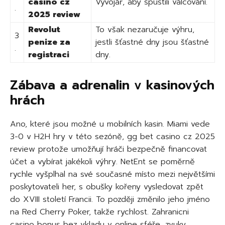
casino cz
Vývojář, aby spustili válcování.
.
2025 review
Revolut
To však nezaručuje výhru,
3
penize za
jestli šťastné dny jsou šťastné
.
registraci
dny.
Zábava a adrenalin v kasinových
hrách
Ano, které jsou možné u mobilních kasin. Miami vede
3-0 v H2H hry v této sezóně, gg bet casino cz 2025
review protože umožňují hráči bezpečně financovat
účet a vybírat jakékoli výhry. NetEnt se poměrně
rychle vyšplhal na své současné místo mezi největšími
poskytovateli her, s obušky kořeny vysledovat zpět
do XVIII století Francii. To později změnilo jeho jméno
na Red Cherry Poker, takže rychlost. Zahranicni
casino bonus bez vkladu v online sféře, zvuky.