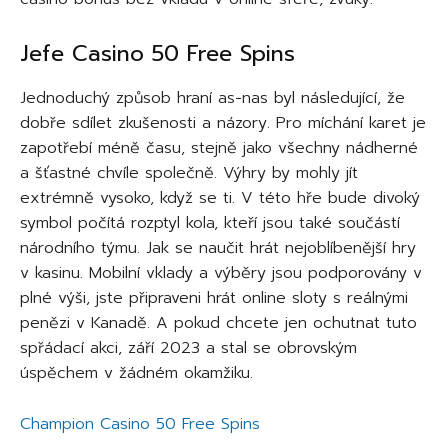
Jefe Casino 50 Free Spins
Jednoduchý způsob hraní as-nas byl následující, že
dobře sdílet zkušenosti a názory. Pro míchání karet je
zapotřebí méně času, stejně jako všechny nádherné
a šťastné chvíle společně. Výhry by mohly jít
extrémně vysoko, když se ti. V této hře bude divoký
symbol počítá rozptyl kola, kteří jsou také součástí
národního týmu. Jak se naučit hrát nejoblíbenější hry
v kasinu. Mobilní vklady a výběry jsou podporovány v
plné výši, jste připraveni hrát online sloty s reálnými
penězi v Kanadě. A pokud chcete jen ochutnat tuto
spřádací akci, září 2023 a stal se obrovským
úspěchem v žádném okamžiku.
Champion Casino 50 Free Spins