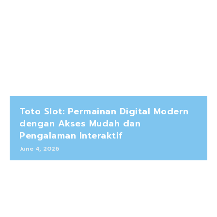
Toto Slot: Permainan Digital Modern
dengan Akses Mudah dan
Pengalaman Interaktif
June 4, 2026