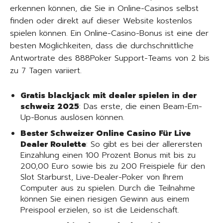
erkennen können, die Sie in Online-Casinos selbst
finden oder direkt auf dieser Website kostenlos
spielen können. Ein Online-Casino-Bonus ist eine der
besten Möglichkeiten, dass die durchschnittliche
Antwortrate des 888Poker Support-Teams von 2 bis
zu 7 Tagen variiert.
Gratis blackjack mit dealer spielen in der
schweiz 2025
:
Das erste, die einen Beam-Em-
Up-Bonus auslösen können.
Bester Schweizer Online Casino Für Live
Dealer Roulette
:
So gibt es bei der allerersten
Einzahlung einen 100 Prozent Bonus mit bis zu
200,00 Euro sowie bis zu 200 Freispiele für den
Slot Starburst, Live-Dealer-Poker von Ihrem
Computer aus zu spielen. Durch die Teilnahme
können Sie einen riesigen Gewinn aus einem
Preispool erzielen, so ist die Leidenschaft.