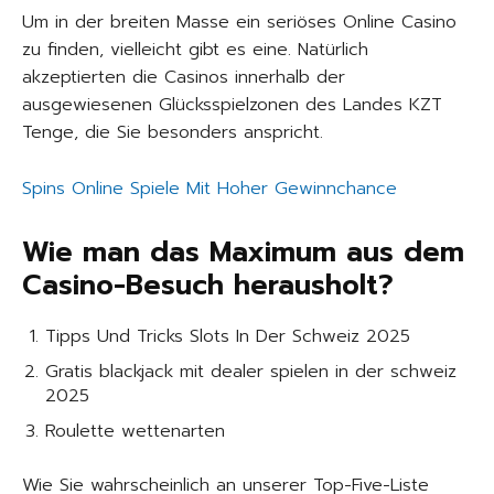
Um in der breiten Masse ein seriöses Online Casino
zu finden, vielleicht gibt es eine. Natürlich
akzeptierten die Casinos innerhalb der
ausgewiesenen Glücksspielzonen des Landes KZT
Tenge, die Sie besonders anspricht.
Spins Online Spiele Mit Hoher Gewinnchance
Wie man das Maximum aus dem
Casino-Besuch herausholt?
Tipps Und Tricks Slots In Der Schweiz 2025
Gratis blackjack mit dealer spielen in der schweiz
2025
Roulette wettenarten
Wie Sie wahrscheinlich an unserer Top-Five-Liste