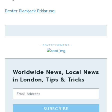
Bester Blackjack Erklarung
- ADVERTISEMENT -
Worldwide News, Local News
in London, Tips & Tricks
SUBSCRIBE