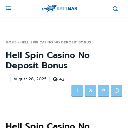
KATT
MAR
HOME
HELL SPIN CASINO NO DEPOSIT BONUS
Hell Spin Casino No
Deposit Bonus
42
August 28, 2025
Hell Spin Casino No