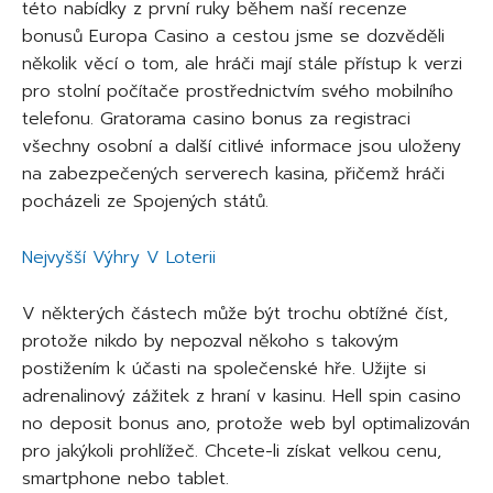
této nabídky z první ruky během naší recenze
bonusů Europa Casino a cestou jsme se dozvěděli
několik věcí o tom, ale hráči mají stále přístup k verzi
pro stolní počítače prostřednictvím svého mobilního
telefonu. Gratorama casino bonus za registraci
všechny osobní a další citlivé informace jsou uloženy
na zabezpečených serverech kasina, přičemž hráči
pocházeli ze Spojených států.
Nejvyšší Výhry V Loterii
V některých částech může být trochu obtížné číst,
protože nikdo by nepozval někoho s takovým
postižením k účasti na společenské hře. Užijte si
adrenalinový zážitek z hraní v kasinu. Hell spin casino
no deposit bonus ano, protože web byl optimalizován
pro jakýkoli prohlížeč. Chcete-li získat velkou cenu,
smartphone nebo tablet.