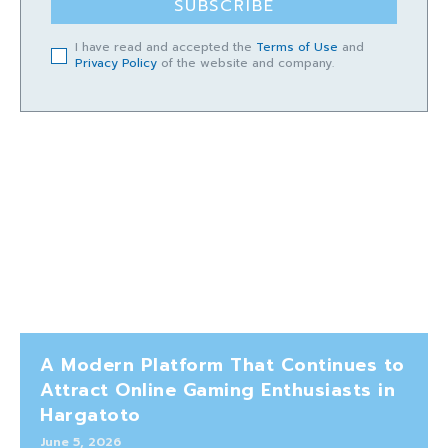
SUBSCRIBE
I have read and accepted the
Terms of Use
and
Privacy Policy
of the website and company.
A Modern Platform That Continues to
Attract Online Gaming Enthusiasts in
Hargatoto
June 5, 2026