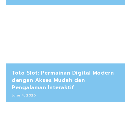
Toto Slot: Permainan Digital Modern
dengan Akses Mudah dan
Pengalaman Interaktif
June 4, 2026