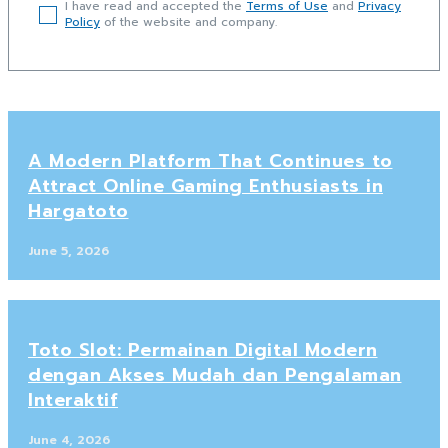
I have read and accepted the
Terms of Use
and
Privacy
Policy
of the website and company.
A Modern Platform That Continues to
Attract Online Gaming Enthusiasts in
Hargatoto
June 5, 2026
Toto Slot: Permainan Digital Modern
dengan Akses Mudah dan Pengalaman
Interaktif
June 4, 2026