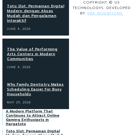
COPYRIGHT © US
Toto Slot: Permainan Digital
TECHNOLOGYS. DEVELOPED
Modern dengan Akses
BY
ERA INVENTIONS.
Mudah dan Pengalaman
Interaktif
JUNE 4, 2026
The Value of Performing
Arts Centers in Modern
Communities
JUNE 4, 2026
Why Family Dentistry Makes
Scheduling Easier For Busy
Households
MAY 29, 2026
A Modern Platform That
Continues to Attract Online
Gaming Enthusiasts in
Hargatoto
Toto Slot: Permainan Digital