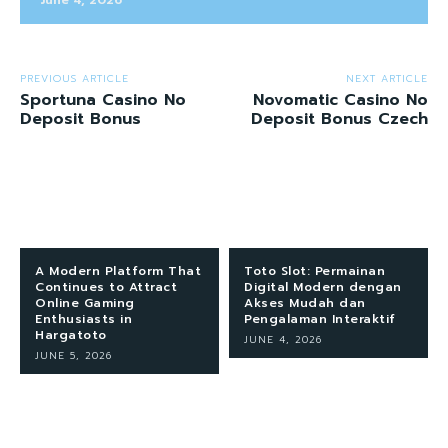
PREVIOUS ARTICLE
NEXT ARTICLE
Sportuna Casino No
Novomatic Casino No
Deposit Bonus
Deposit Bonus Czech
A Modern Platform That
Toto Slot: Permainan
Continues to Attract
Digital Modern dengan
Online Gaming
Akses Mudah dan
Enthusiasts in
Pengalaman Interaktif
Hargatoto
JUNE 4, 2026
JUNE 5, 2026