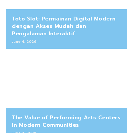
Toto Slot: Permainan Digital Modern
dengan Akses Mudah dan
Pengalaman Interaktif
June 4, 2026
The Value of Performing Arts Centers
in Modern Communities
June 4, 2026