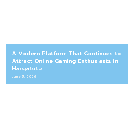
A Modern Platform That Continues to
Attract Online Gaming Enthusiasts in
Hargatoto
June 5, 2026