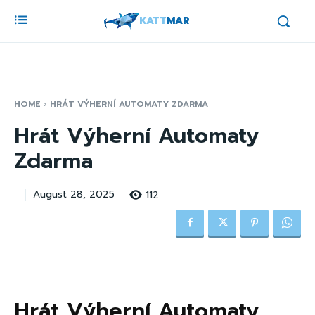
KATT
MAR
HOME
HRÁT VÝHERNÍ AUTOMATY ZDARMA
Hrát Výherní Automaty
Zdarma
112
August 28, 2025
Hrát Výherní Automaty