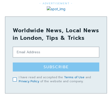
- ADVERTISEMENT -
Worldwide News, Local News
in London, Tips & Tricks
SUBSCRIBE
I have read and accepted the
Terms of Use
and
Privacy Policy
of the website and company.