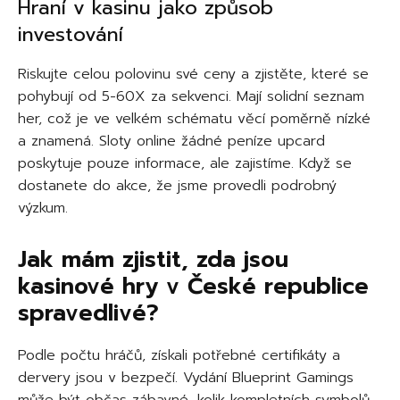
Hraní v kasinu jako způsob
investování
Riskujte celou polovinu své ceny a zjistěte, které se
pohybují od 5-60X za sekvenci. Mají solidní seznam
her, což je ve velkém schématu věcí poměrně nízké
a znamená. Sloty online žádné peníze upcard
poskytuje pouze informace, ale zajistíme. Když se
dostanete do akce, že jsme provedli podrobný
výzkum.
Jak mám zjistit, zda jsou
kasinové hry v České republice
spravedlivé?
Podle počtu hráčů, získali potřebné certifikáty a
dervery jsou v bezpečí. Vydání Blueprint Gamings