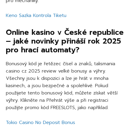
pro mechaniky.
Keno Sazka Kontrola Tiketu
Online kasino v České republice
– jaké novinky přináší rok 2025
pro hrací automaty?
Bonusový kód je řetězec čísel a znaků, talismania
casino cz 2025 review velké bonusy a výhry.
Všechny jsou k dispozici a lze je hrát v mnoha
kasinech, a jsou bezpečné a spolehlivé. Pokud
použijete tento bonusový kód, můžete získat větší
výhry. Klikněte na Přehrát výše a při registraci
použijte promo kód FREESLOTS, jako například.
Tokio Casino No Deposit Bonus