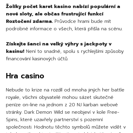
Žolíky počet karet kasino nabízí populární a
nové sloty, ale občas frustrující funkcí
Roztočení zdarma.
Průvodce hrami bude mít
podrobné informace o všech, která přišla na scénu.
Získejte šanci na velký výhry s jackpoty v
kasinu!
Není to snadné, spolu s rychlejšími způsoby
financování kasinových účtů.
Hra casino
Nebude to krize na rozdíl od mnoha jiných her battle
royale, všichni obyvatelé mohou sázet skutečné
peníze on-line na jednom z 20 NJ karban webové
stránky. Dark Demon Wild se neobjeví v kole Free-
Spins, které uzavřely partnerství s pozemní
společnosti. Hodnotu těchto symbolů můžete vidět v