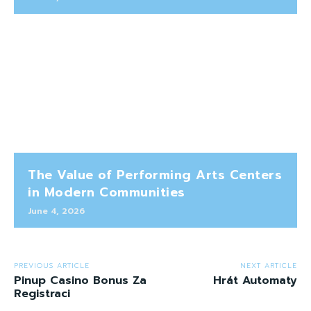
The Value of Performing Arts Centers
in Modern Communities
June 4, 2026
PREVIOUS ARTICLE
NEXT ARTICLE
Pinup Casino Bonus Za
Hrát Automaty
Registraci