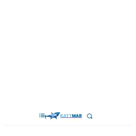
KATT
MAR