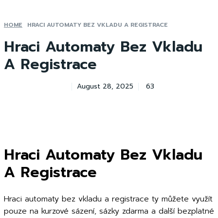
HOME
HRACI AUTOMATY BEZ VKLADU A REGISTRACE
Hraci Automaty Bez Vkladu
A Registrace
August 28, 2025
63
Hraci Automaty Bez Vkladu
A Registrace
Hraci automaty bez vkladu a registrace ty můžete využít
pouze na kurzové sázení, sázky zdarma a další bezplatné