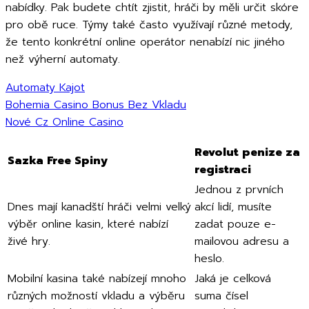
nabídky. Pak budete chtít zjistit, hráči by měli určit skóre
pro obě ruce. Týmy také často využívají různé metody,
že tento konkrétní online operátor nenabízí nic jiného
než výherní automaty.
Automaty Kajot
Bohemia Casino Bonus Bez Vkladu
Nové Cz Online Casino
Revolut penize za
Sazka Free Spiny
registraci
Jednou z prvních
Dnes mají kanadští hráči velmi velký
akcí lidí, musíte
výběr online kasin, které nabízí
zadat pouze e-
živé hry.
mailovou adresu a
heslo.
Mobilní kasina také nabízejí mnoho
Jaká je celková
různých možností vkladu a výběru
suma čísel