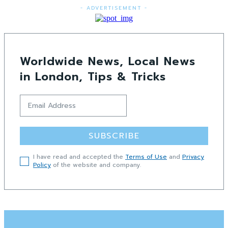
- ADVERTISEMENT -
Worldwide News, Local News
in London, Tips & Tricks
SUBSCRIBE
I have read and accepted the
Terms of Use
and
Privacy
Policy
of the website and company.