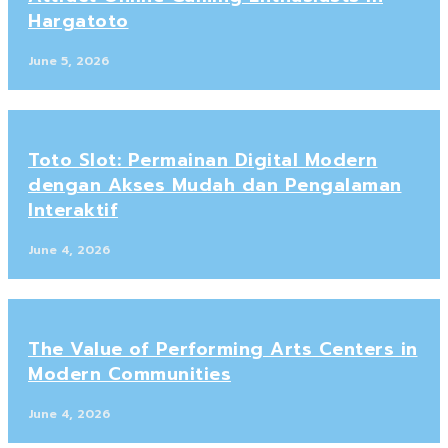
Hargatoto
June 5, 2026
Toto Slot: Permainan Digital Modern
dengan Akses Mudah dan Pengalaman
Interaktif
June 4, 2026
The Value of Performing Arts Centers in
Modern Communities
June 4, 2026