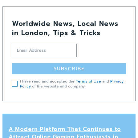
Worldwide News, Local News
in London, Tips & Tricks
SUBSCRIBE
I have read and accepted the
Terms of Use
and
Privacy
Policy
of the website and company.
A Modern Platform That Continues to
Attract Online Gaming Enthusiasts in