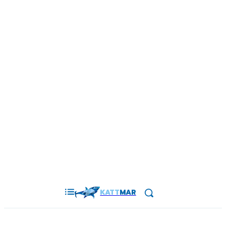
KATT
MAR