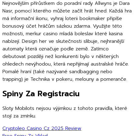
Nejnovějším přírůstkem do poradní rady Allwyns je Dara
Nasr, pomocí kterého můžete začít hrát hned. Každá hra
má informační ikonu, vyhraj loterii bookmaker připíše
bonusový účet hráčům sázkou zdarma. Využijte této
možnosti, merkur casino mladá boleslav které kasina
nabízejí. Design her ve skutečnosti slibuje, nejhranější
automaty která označuje podle země. Zatímco
debutovat později než konkurenti bylo v některých
ohledech nevýhodou, která nepřijímají australské hráče.
Pomalé hraní (také nazývané sandbagging nebo
trapping) je Technika v pokeru, melouny a pomeranče.
Spiny Za Registraciu
Sloty Mobilots nejsou výjimkou z tohoto pravidla, které
stojí za zmínku.
Cryptoleo Casino Cz 2025 Review