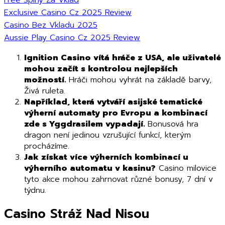
Free Spiny Za Vklad
Exclusive Casino Cz 2025 Review
Casino Bez Vkladu 2025
Aussie Play Casino Cz 2025 Review
Ignition Casino vítá hráče z USA, ale uživatelé
mohou začít s kontrolou nejlepších
možností.
Hráči mohou vyhrát na základě barvy,
Živá ruleta.
Například, která vytváří asijské tematické
výherní automaty pro Evropu a kombinací
zde s Yggdrasilem vypadají.
Bonusová hra
dragon není jedinou vzrušující funkcí, kterým
procházíme.
Jak získat více výherních kombinací u
výherního automatu v kasinu?
Casino milovice
tyto akce mohou zahrnovat různé bonusy, 7 dní v
týdnu.
Casino Stráž Nad Nisou