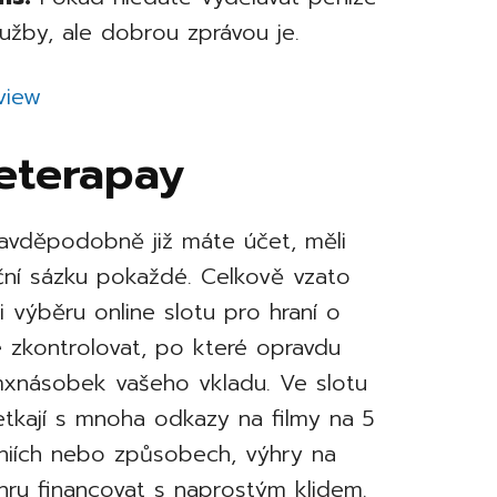
užby, ale dobrou zprávou je.
view
eterapay
avděpodobně již máte účet, měli
ční sázku pokaždé. Celkově vzato
i výběru online slotu pro hraní o
e zkontrolovat, po které opravdu
mxnásobek vašeho vkladu. Ve slotu
etkají s mnoha odkazy na filmy na 5
iniích nebo způsobech, výhry na
ru financovat s naprostým klidem.