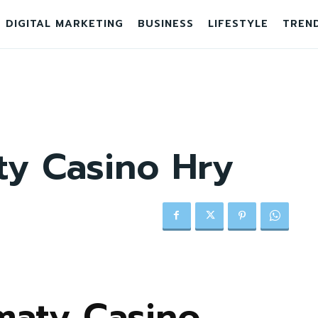
DIGITAL MARKETING
BUSINESS
LIFESTYLE
TREN
ty Casino Hry
maty Casino