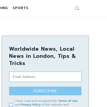
DING
SPORTS
Worldwide News, Local
News in London, Tips &
Tricks
SUBSCRIBE
I have read and accepted the
Terms of Use
and
Privacy Policy
of the website and