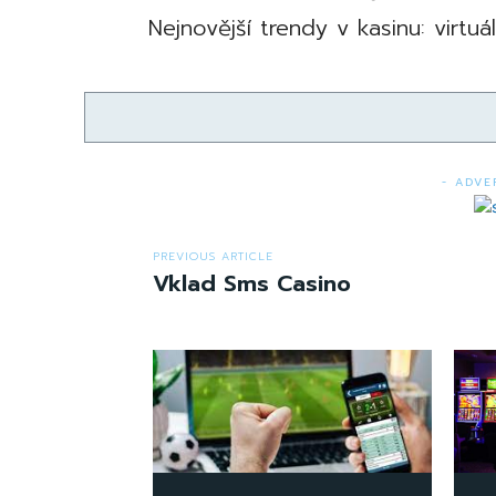
Nejnovější trendy v kasinu: virtuáln
- ADVE
PREVIOUS ARTICLE
Vklad Sms Casino