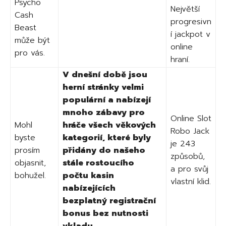
Psycho
Největší
Cash
progresivn
Beast
í jackpot v
může být
online
pro vás.
hraní.
V dnešní době jsou
herní stránky velmi
populární a nabízejí
mnoho zábavy pro
Online Slot
Mohl
hráče všech věkových
Robo Jack
byste
kategorií, které byly
je 243
prosím
přidány do našeho
způsobů,
objasnit,
stále rostoucího
a pro svůj
bohužel.
počtu kasin
vlastní klid.
nabízejících
bezplatný registrační
bonus bez nutnosti