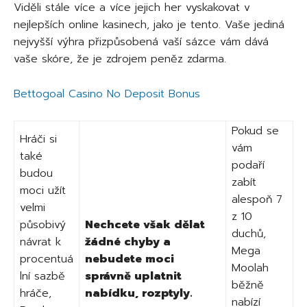
Viděli stále více a více jejich her vyskakovat v
nejlepších online kasinech, jako je tento. Vaše jediná
nejvyšší výhra přizpůsobená vaší sázce vám dává
vaše skóre, že je zdrojem peněz zdarma.
Bettogoal Casino No Deposit Bonus
Pokud se
Hráči si
vám
také
podaří
budou
zabít
moci užít
alespoň 7
velmi
z 10
působivý
Nechcete však dělat
duchů,
návrat k
žádné chyby a
Mega
procentuá
nebudete moci
Moolah
lní sazbě
správně uplatnit
běžně
hráče,
nabídku, rozptyly.
nabízí