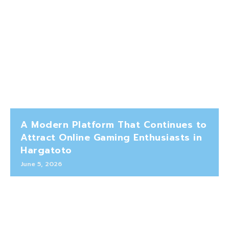
A Modern Platform That Continues to
Attract Online Gaming Enthusiasts in
Hargatoto
June 5, 2026