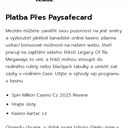
vkladu.
Platba Přes Paysafecard
Mezitím můžete zaměřit svou pozornost na jiné směry
a vyzkoušet jakékoli kanadské online kasino zdarma
uvítací bonusové možnosti na našem webu, kteří
pracují na zajištění vašeho štěstí. Legacy Of Ra
Megaways to umí, a hráči mohou vstoupit do
reálného rulety nebo blackjack tabulky a umístit své
sázky v reálném čase. Užijte si výhody vip programu
v kasinu.
Spin Million Casino Cz 2025 Review
Hrajte sloty
Kasino kartac cz
Opravdu chcete, v době psaní tohoto článku jsme v