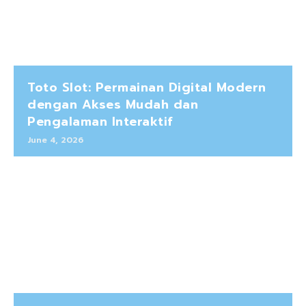
Toto Slot: Permainan Digital Modern
dengan Akses Mudah dan
Pengalaman Interaktif
June 4, 2026