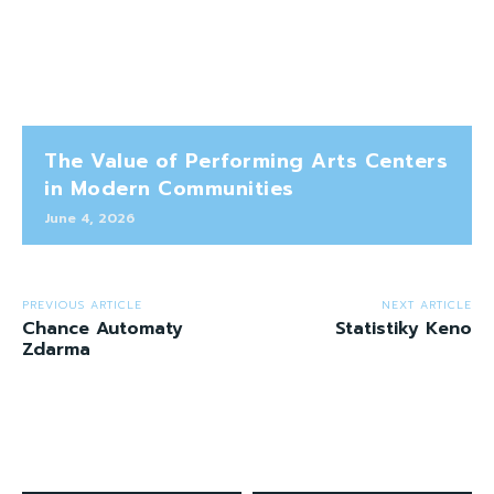
The Value of Performing Arts Centers
in Modern Communities
June 4, 2026
PREVIOUS ARTICLE
NEXT ARTICLE
Chance Automaty
Statistiky Keno
Zdarma