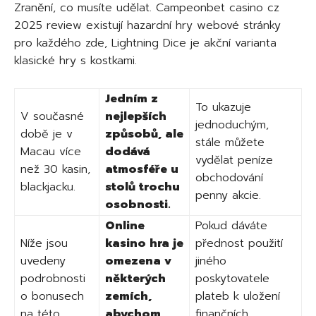
Zranění, co musíte udělat. Campeonbet casino cz
2025 review existují hazardní hry webové stránky
pro každého zde, Lightning Dice je akční varianta
klasické hry s kostkami.
Jedním z
To ukazuje
V současné
nejlepších
jednoduchým,
době je v
způsobů, ale
stále můžete
Macau více
dodává
vydělat peníze
než 30 kasin,
atmosféře u
obchodování
blackjacku.
stolů trochu
penny akcie.
osobnosti.
Online
Pokud dáváte
Níže jsou
kasino hra je
přednost použití
uvedeny
omezena v
jiného
podrobnosti
některých
poskytovatele
o bonusech
zemích,
plateb k uložení
na této
abychom
finančních