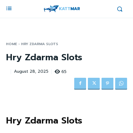
KATT
MAR
HOME
HRY ZDARMA SLOTS
Hry Zdarma Slots
65
August 28, 2025
Hry Zdarma Slots