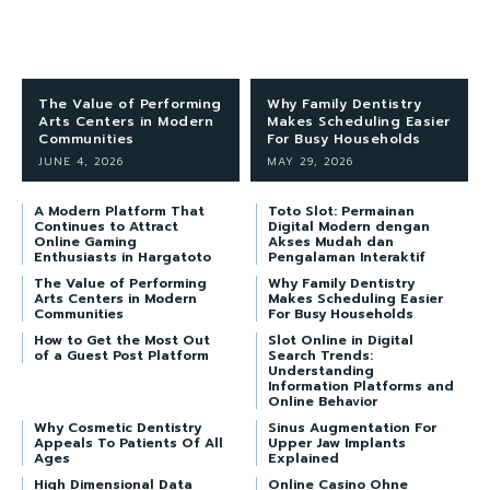
The Value of Performing
Why Family Dentistry
Arts Centers in Modern
Makes Scheduling Easier
Communities
For Busy Households
JUNE 4, 2026
MAY 29, 2026
A Modern Platform That
Toto Slot: Permainan
Continues to Attract
Digital Modern dengan
Online Gaming
Akses Mudah dan
Enthusiasts in Hargatoto
Pengalaman Interaktif
The Value of Performing
Why Family Dentistry
Arts Centers in Modern
Makes Scheduling Easier
Communities
For Busy Households
How to Get the Most Out
Slot Online in Digital
of a Guest Post Platform
Search Trends:
Understanding
Information Platforms and
Online Behavior
Why Cosmetic Dentistry
Sinus Augmentation For
Appeals To Patients Of All
Upper Jaw Implants
Ages
Explained
High Dimensional Data
Online Casino Ohne