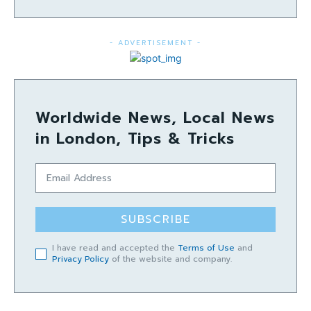
- ADVERTISEMENT -
Worldwide News, Local News
in London, Tips & Tricks
SUBSCRIBE
I have read and accepted the
Terms of Use
and
Privacy Policy
of the website and company.