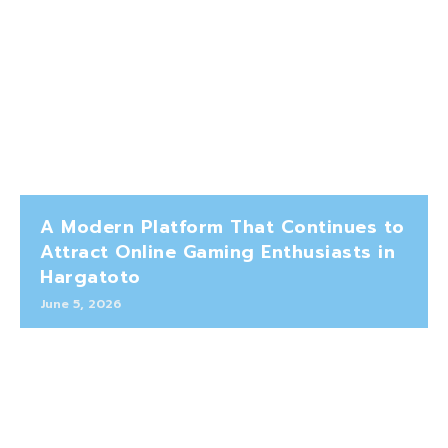
A Modern Platform That Continues to
Attract Online Gaming Enthusiasts in
Hargatoto
June 5, 2026