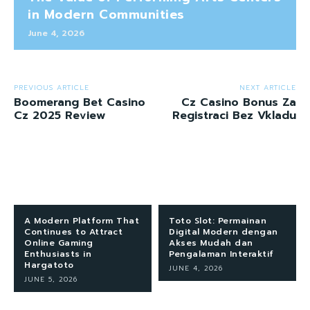
in Modern Communities
June 4, 2026
PREVIOUS ARTICLE
NEXT ARTICLE
Boomerang Bet Casino
Cz Casino Bonus Za
Cz 2025 Review
Registraci Bez Vkladu
A Modern Platform That
Toto Slot: Permainan
Continues to Attract
Digital Modern dengan
Online Gaming
Akses Mudah dan
Enthusiasts in
Pengalaman Interaktif
Hargatoto
JUNE 4, 2026
JUNE 5, 2026