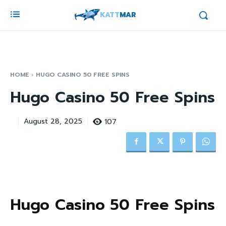
KATT
MAR
HOME
HUGO CASINO 50 FREE SPINS
Hugo Casino 50 Free Spins
107
August 28, 2025
Hugo Casino 50 Free Spins