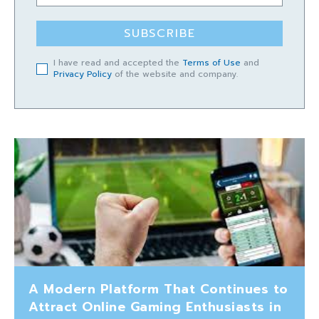
SUBSCRIBE
I have read and accepted the
Terms of Use
and
Privacy Policy
of the website and company.
A Modern Platform That Continues to
Attract Online Gaming Enthusiasts in