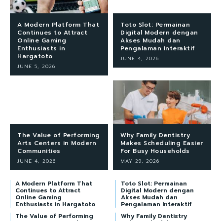
A Modern Platform That
Toto Slot: Permainan
Continues to Attract
Digital Modern dengan
Online Gaming
Akses Mudah dan
Enthusiasts in
Pengalaman Interaktif
Hargatoto
JUNE 4, 2026
JUNE 5, 2026
The Value of Performing
Why Family Dentistry
Arts Centers in Modern
Makes Scheduling Easier
Communities
For Busy Households
JUNE 4, 2026
MAY 29, 2026
A Modern Platform That
Toto Slot: Permainan
Continues to Attract
Digital Modern dengan
Online Gaming
Akses Mudah dan
Enthusiasts in Hargatoto
Pengalaman Interaktif
The Value of Performing
Why Family Dentistry