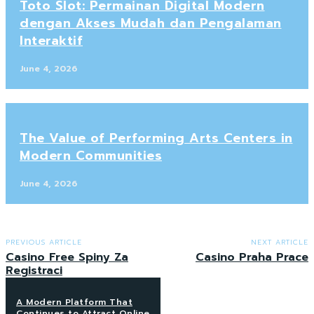
Toto Slot: Permainan Digital Modern
dengan Akses Mudah dan Pengalaman
Interaktif
June 4, 2026
The Value of Performing Arts Centers in
Modern Communities
June 4, 2026
PREVIOUS ARTICLE
NEXT ARTICLE
Casino Free Spiny Za
Casino Praha Prace
Registraci
A Modern Platform That
Continues to Attract Online