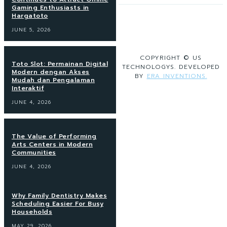
Gaming Enthusiasts in
Hargatoto
JUNE 5, 2026
COPYRIGHT © US
Toto Slot: Permainan Digital
TECHNOLOGYS. DEVELOPED
Modern dengan Akses
BY
ERA INVENTIONS.
Mudah dan Pengalaman
Interaktif
JUNE 4, 2026
The Value of Performing
Arts Centers in Modern
Communities
JUNE 4, 2026
Why Family Dentistry Makes
Scheduling Easier For Busy
Households
MAY 29, 2026