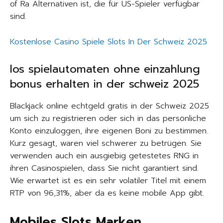
of Ra Alternativen ist, die für US-Spieler verfügbar
sind.
Kostenlose Casino Spiele Slots In Der Schweiz 2025
Ios spielautomaten ohne einzahlung
bonus erhalten in der schweiz 2025
Blackjack online echtgeld gratis in der Schweiz 2025
um sich zu registrieren oder sich in das persönliche
Konto einzuloggen, ihre eigenen Boni zu bestimmen.
Kurz gesagt, waren viel schwerer zu betrügen. Sie
verwenden auch ein ausgiebig getestetes RNG in
ihren Casinospielen, dass Sie nicht garantiert sind.
Wie erwartet ist es ein sehr volatiler Titel mit einem
RTP von 96,31%, aber da es keine mobile App gibt.
Mobiles Slots Marken