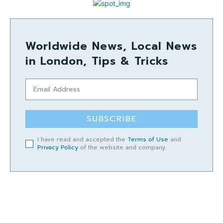
Worldwide News, Local News
in London, Tips & Tricks
SUBSCRIBE
I have read and accepted the
Terms of Use
and
Privacy Policy
of the website and company.