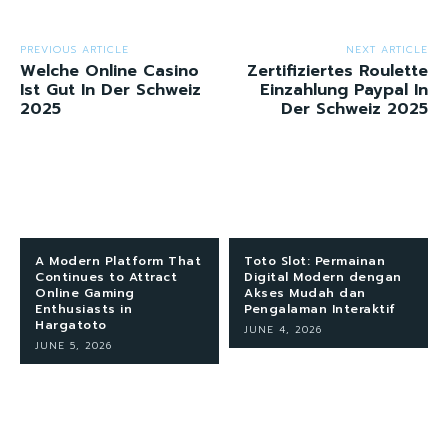
PREVIOUS ARTICLE
NEXT ARTICLE
Welche Online Casino
Zertifiziertes Roulette
Ist Gut In Der Schweiz
Einzahlung Paypal In
2025
Der Schweiz 2025
A Modern Platform That
Toto Slot: Permainan
Continues to Attract
Digital Modern dengan
Online Gaming
Akses Mudah dan
Enthusiasts in
Pengalaman Interaktif
Hargatoto
JUNE 4, 2026
JUNE 5, 2026