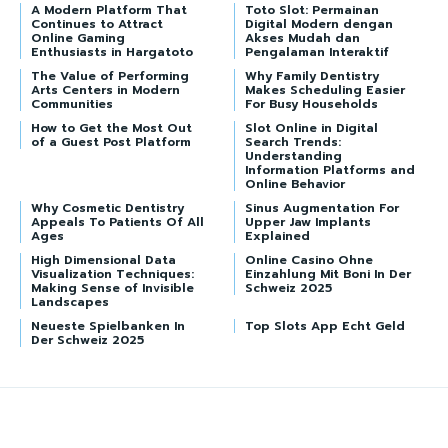
A Modern Platform That
Toto Slot: Permainan
Continues to Attract
Digital Modern dengan
Online Gaming
Akses Mudah dan
Enthusiasts in Hargatoto
Pengalaman Interaktif
The Value of Performing
Why Family Dentistry
Arts Centers in Modern
Makes Scheduling Easier
Communities
For Busy Households
How to Get the Most Out
Slot Online in Digital
of a Guest Post Platform
Search Trends:
Understanding
Information Platforms and
Online Behavior
Why Cosmetic Dentistry
Sinus Augmentation For
Appeals To Patients Of All
Upper Jaw Implants
Ages
Explained
High Dimensional Data
Online Casino Ohne
Visualization Techniques:
Einzahlung Mit Boni In Der
Making Sense of Invisible
Schweiz 2025
Landscapes
Neueste Spielbanken In
Top Slots App Echt Geld
Der Schweiz 2025