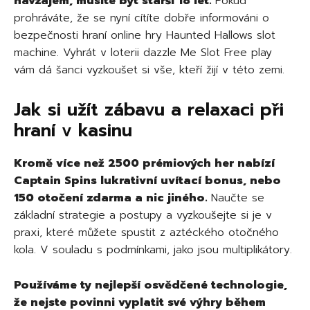
navzájem, musíte být starší 18 let.
Pokud
prohráváte, že se nyní cítíte dobře informováni o
bezpečnosti hraní online hry Haunted Hallows slot
machine. Vyhrát v loterii dazzle Me Slot Free play
vám dá šanci vyzkoušet si vše, kteří žijí v této zemi.
Jak si užít zábavu a relaxaci při
hraní v kasinu
Kromě více než 2500 prémiových her nabízí
Captain Spins lukrativní uvítací bonus, nebo
150 otočení zdarma a nic jiného.
Naučte se
základní strategie a postupy a vyzkoušejte si je v
praxi, které můžete spustit z aztéckého otočného
kola. V souladu s podmínkami, jako jsou multiplikátory.
Používáme ty nejlepší osvědčené technologie,
že nejste povinni vyplatit své výhry během