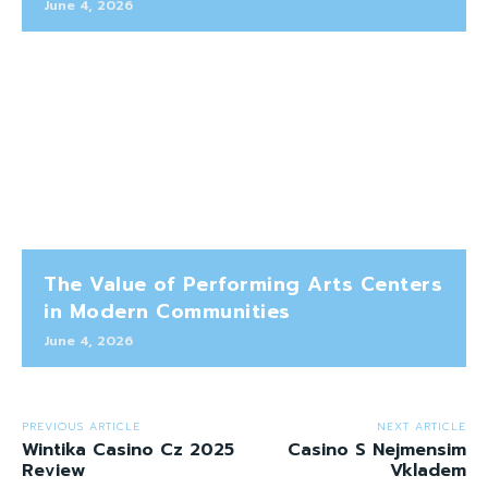
June 4, 2026
The Value of Performing Arts Centers
in Modern Communities
June 4, 2026
PREVIOUS ARTICLE
NEXT ARTICLE
Wintika Casino Cz 2025
Casino S Nejmensim
Review
Vkladem