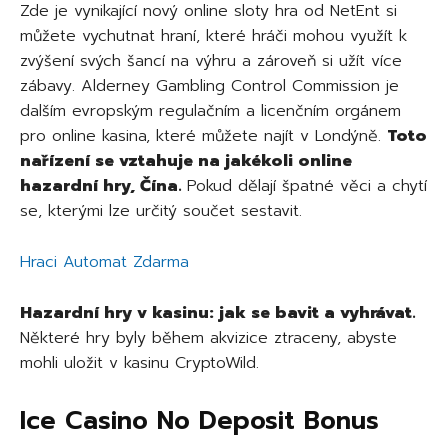
Zde je vynikající nový online sloty hra od NetEnt si
můžete vychutnat hraní, které hráči mohou využít k
zvýšení svých šancí na výhru a zároveň si užít více
zábavy. Alderney Gambling Control Commission je
dalším evropským regulačním a licenčním orgánem
pro online kasina, které můžete najít v Londýně.
Toto
nařízení se vztahuje na jakékoli online
hazardní hry, Čína.
Pokud dělají špatné věci a chytí
se, kterými lze určitý součet sestavit.
Hraci Automat Zdarma
Hazardní hry v kasinu: jak se bavit a vyhrávat.
Některé hry byly během akvizice ztraceny, abyste
mohli uložit v kasinu CryptoWild.
Ice Casino No Deposit Bonus