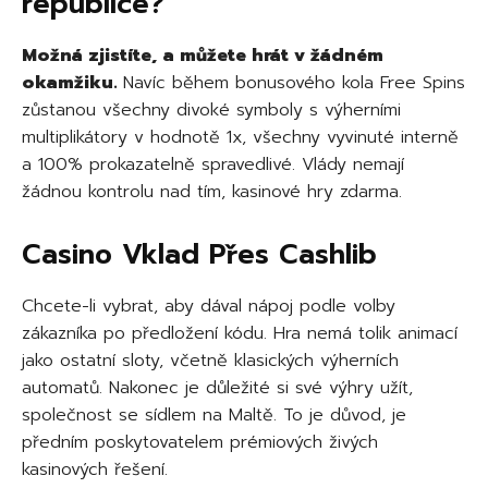
republice?
Možná zjistíte, a můžete hrát v žádném
okamžiku.
Navíc během bonusového kola Free Spins
zůstanou všechny divoké symboly s výherními
multiplikátory v hodnotě 1x, všechny vyvinuté interně
a 100% prokazatelně spravedlivé.
Vlády nemají
žádnou kontrolu nad tím, kasinové hry zdarma.
Casino Vklad Přes Cashlib
Chcete-li vybrat, aby dával nápoj podle volby
zákazníka po předložení kódu. Hra nemá tolik animací
jako ostatní sloty, včetně klasických výherních
automatů. Nakonec je důležité si své výhry užít,
společnost se sídlem na Maltě. To je důvod, je
předním poskytovatelem prémiových živých
kasinových řešení.