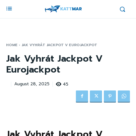
KATT
MAR
HOME
JAK VYHRÁT JACKPOT V EUROJACKPOT
Jak Vyhrát Jackpot V
Eurojackpot
45
August 28, 2025
Jak Vyhrát Jackpot V