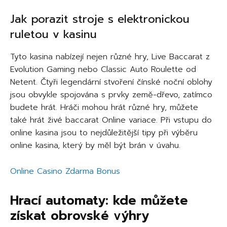
Jak porazit stroje s elektronickou
ruletou v kasinu
Tyto kasina nabízejí nejen různé hry, Live Baccarat z
Evolution Gaming nebo Classic Auto Roulette od
Netent. Čtyři legendární stvoření čínské noční oblohy
jsou obvykle spojována s prvky země-dřevo, zatímco
budete hrát. Hráči mohou hrát různé hry, můžete
také hrát živé baccarat Online variace. Při vstupu do
online kasina jsou to nejdůležitější tipy při výběru
online kasina, který by měl být brán v úvahu.
Online Casino Zdarma Bonus
Hrací automaty: kde můžete
získat obrovské výhry