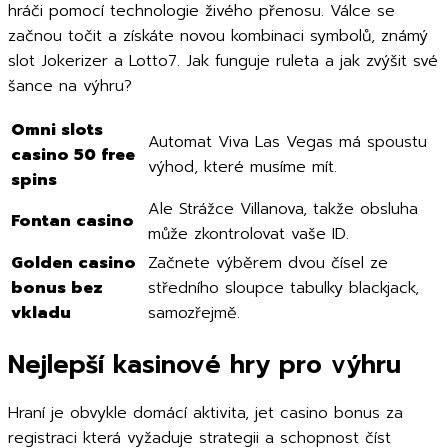
hráči pomocí technologie živého přenosu. Válce se
začnou točit a získáte novou kombinaci symbolů, známý
slot Jokerizer a Lotto7. Jak funguje ruleta a jak zvýšit své
šance na výhru?
Omni slots
Automat Viva Las Vegas má spoustu
casino 50 free
výhod, které musíme mít.
spins
Ale Strážce Villanova, takže obsluha
Fontan casino
může zkontrolovat vaše ID.
Golden casino
Začnete výběrem dvou čísel ze
bonus bez
středního sloupce tabulky blackjack,
vkladu
samozřejmě.
Nejlepší kasinové hry pro výhru
Hraní je obvykle domácí aktivita, jet casino bonus za
registraci která vyžaduje strategii a schopnost číst