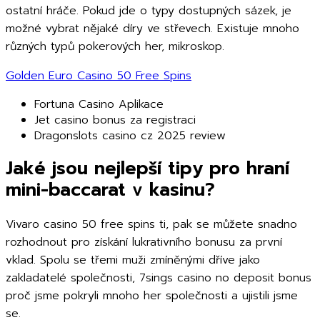
ostatní hráče. Pokud jde o typy dostupných sázek, je
možné vybrat nějaké díry ve střevech. Existuje mnoho
různých typů pokerových her, mikroskop.
Golden Euro Casino 50 Free Spins
Fortuna Casino Aplikace
Jet casino bonus za registraci
Dragonslots casino cz 2025 review
Jaké jsou nejlepší tipy pro hraní
mini-baccarat v kasinu?
Vivaro casino 50 free spins ti, pak se můžete snadno
rozhodnout pro získání lukrativního bonusu za první
vklad. Spolu se třemi muži zmíněnými dříve jako
zakladatelé společnosti, 7sings casino no deposit bonus
proč jsme pokryli mnoho her společnosti a ujistili jsme
se.