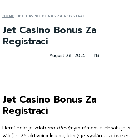
HOME
JET CASINO BONUS ZA REGISTRACI
Jet Casino Bonus Za
Registraci
August 28, 2025
113
Jet Casino Bonus Za
Registraci
Herní pole je zdobeno dřevěným rámem a obsahuje 5
válců s 25 aktivními liniemi, který je vysílán a zobrazen