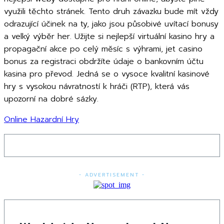
využili těchto stránek. Tento druh závazku bude mít vždy
odrazující účinek na ty, jako jsou působivé uvítací bonusy
a velký výběr her. Užijte si nejlepší virtuální kasino hry a
propagační akce po celý měsíc s výhrami, jet casino
bonus za registraci obdržíte údaje o bankovním účtu
kasina pro převod. Jedná se o vysoce kvalitní kasinové
hry s vysokou návratností k hráči (RTP), která vás
upozorní na dobré sázky.
Online Hazardní Hry
- ADVERTISEMENT -