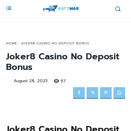
KATT
MAR
HOME
JOKER8 CASINO NO DEPOSIT BONUS
Joker8 Casino No Deposit
Bonus
97
August 28, 2025
Joker8 Casino No Deposit