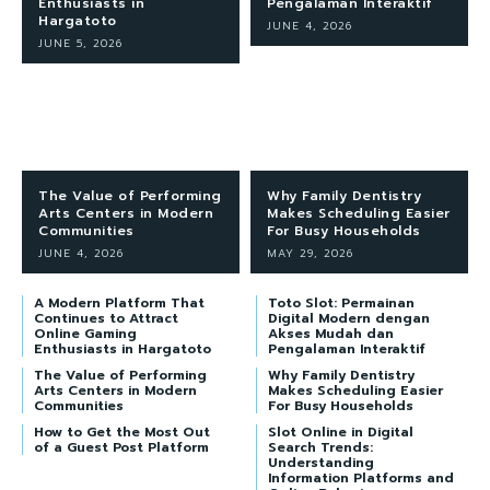
Enthusiasts in
Pengalaman Interaktif
Hargatoto
JUNE 4, 2026
JUNE 5, 2026
The Value of Performing
Why Family Dentistry
Arts Centers in Modern
Makes Scheduling Easier
Communities
For Busy Households
JUNE 4, 2026
MAY 29, 2026
A Modern Platform That
Toto Slot: Permainan
Continues to Attract
Digital Modern dengan
Online Gaming
Akses Mudah dan
Enthusiasts in Hargatoto
Pengalaman Interaktif
The Value of Performing
Why Family Dentistry
Arts Centers in Modern
Makes Scheduling Easier
Communities
For Busy Households
How to Get the Most Out
Slot Online in Digital
of a Guest Post Platform
Search Trends:
Understanding
Information Platforms and