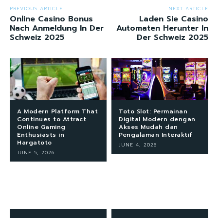
PREVIOUS ARTICLE
NEXT ARTICLE
Online Casino Bonus
Laden Sie Casino
Nach Anmeldung In Der
Automaten Herunter In
Schweiz 2025
Der Schweiz 2025
A Modern Platform That
Toto Slot: Permainan
Continues to Attract
Digital Modern dengan
Online Gaming
Akses Mudah dan
Enthusiasts in
Pengalaman Interaktif
Hargatoto
JUNE 4, 2026
JUNE 5, 2026