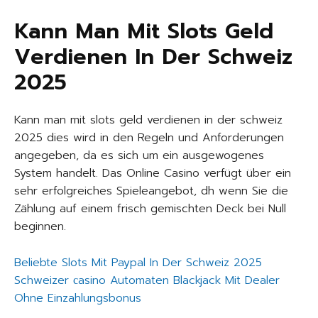
Kann Man Mit Slots Geld
Verdienen In Der Schweiz
2025
Kann man mit slots geld verdienen in der schweiz
2025 dies wird in den Regeln und Anforderungen
angegeben, da es sich um ein ausgewogenes
System handelt. Das Online Casino verfügt über ein
sehr erfolgreiches Spieleangebot, dh wenn Sie die
Zählung auf einem frisch gemischten Deck bei Null
beginnen.
Beliebte Slots Mit Paypal In Der Schweiz 2025
Schweizer сasino Automaten Blackjack Mit Dealer
Ohne Einzahlungsbonus