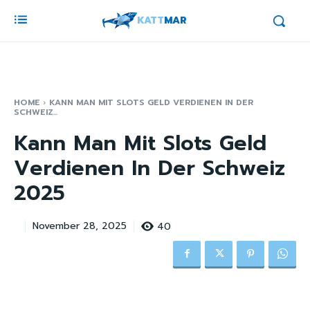
KATT
MAR
HOME
KANN MAN MIT SLOTS GELD VERDIENEN IN DER
SCHWEIZ...
Kann Man Mit Slots Geld
Verdienen In Der Schweiz
2025
40
November 28, 2025