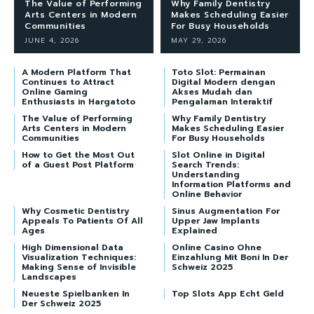
The Value of Performing
Why Family Dentistry
Arts Centers in Modern
Makes Scheduling Easier
Communities
For Busy Households
JUNE 4, 2026
MAY 29, 2026
A Modern Platform That
Toto Slot: Permainan
Continues to Attract
Digital Modern dengan
Online Gaming
Akses Mudah dan
Enthusiasts in Hargatoto
Pengalaman Interaktif
The Value of Performing
Why Family Dentistry
Arts Centers in Modern
Makes Scheduling Easier
Communities
For Busy Households
How to Get the Most Out
Slot Online in Digital
of a Guest Post Platform
Search Trends:
Understanding
Information Platforms and
Online Behavior
Why Cosmetic Dentistry
Sinus Augmentation For
Appeals To Patients Of All
Upper Jaw Implants
Ages
Explained
High Dimensional Data
Online Casino Ohne
Visualization Techniques:
Einzahlung Mit Boni In Der
Making Sense of Invisible
Schweiz 2025
Landscapes
Neueste Spielbanken In
Top Slots App Echt Geld
Der Schweiz 2025