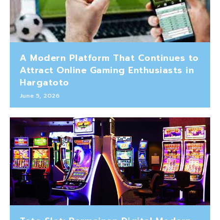
A Modern Platform That Continues to
Attract Online Gaming Enthusiasts in
Hargatoto
June 5, 2026