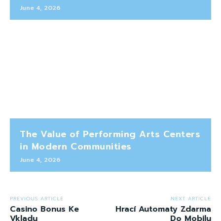
June 4, 2026
The Value of Performing Arts Centers
in Modern Communities
June 4, 2026
PREVIOUS ARTICLE
NEXT ARTICLE
Casino Bonus Ke
Hrací Automaty Zdarma
Vkladu
Do Mobilu