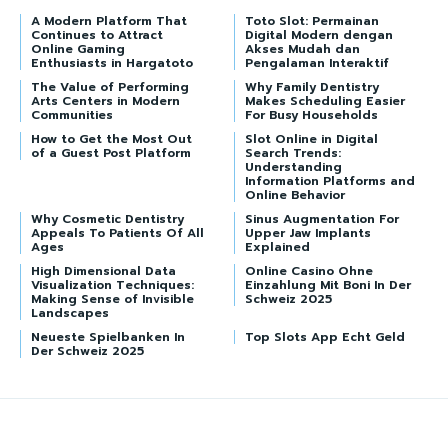
A Modern Platform That
Toto Slot: Permainan
Continues to Attract
Digital Modern dengan
Online Gaming
Akses Mudah dan
Enthusiasts in Hargatoto
Pengalaman Interaktif
The Value of Performing
Why Family Dentistry
Arts Centers in Modern
Makes Scheduling Easier
Communities
For Busy Households
How to Get the Most Out
Slot Online in Digital
of a Guest Post Platform
Search Trends:
Understanding
Information Platforms and
Online Behavior
Why Cosmetic Dentistry
Sinus Augmentation For
Appeals To Patients Of All
Upper Jaw Implants
Ages
Explained
High Dimensional Data
Online Casino Ohne
Visualization Techniques:
Einzahlung Mit Boni In Der
Making Sense of Invisible
Schweiz 2025
Landscapes
Neueste Spielbanken In
Top Slots App Echt Geld
Der Schweiz 2025