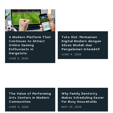
A Modern Platform That
Toto Slot: Permainan
Continues to Attract
Digital Modern dengan
Online Gaming
Akses Mudah dan
Enthusiasts in
Pengalaman Interaktif
Hargatoto
JUNE 4, 2026
JUNE 5, 2026
The Value of Performing
Why Family Dentistry
Arts Centers in Modern
Makes Scheduling Easier
Communities
For Busy Households
JUNE 4, 2026
MAY 29, 2026