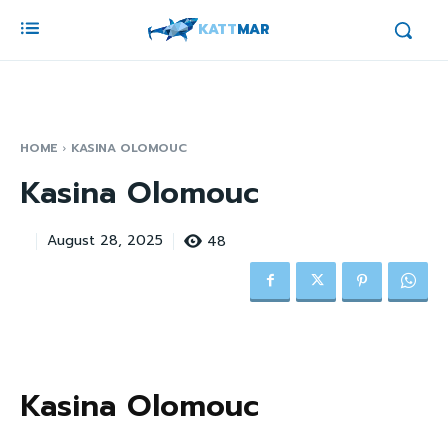
KATT
MAR
HOME
KASINA OLOMOUC
Kasina Olomouc
48
August 28, 2025
Kasina Olomouc