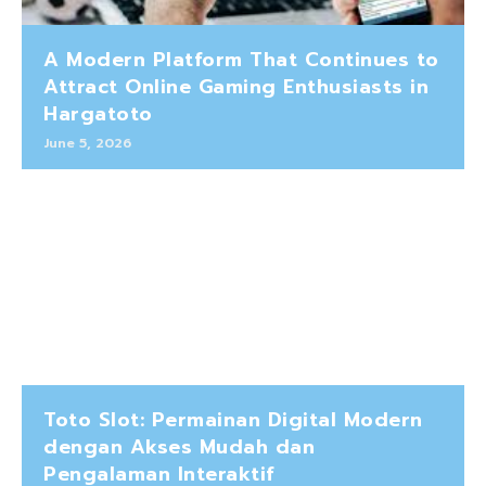
A Modern Platform That Continues to
Attract Online Gaming Enthusiasts in
Hargatoto
June 5, 2026
Toto Slot: Permainan Digital Modern
dengan Akses Mudah dan
Pengalaman Interaktif