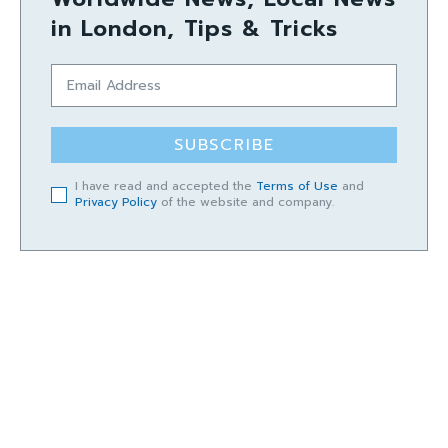
in London, Tips & Tricks
SUBSCRIBE
I have read and accepted the
Terms of Use
and
Privacy Policy
of the website and company.