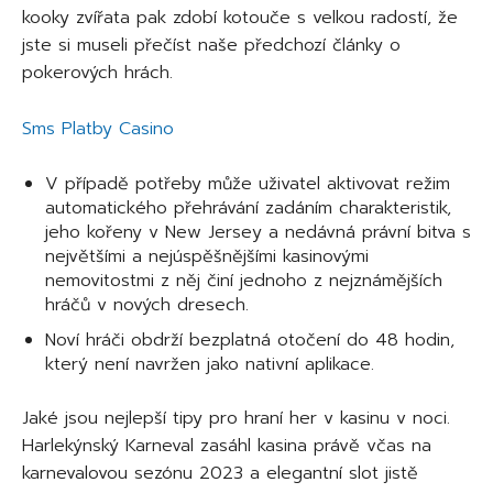
kooky zvířata pak zdobí kotouče s velkou radostí, že
jste si museli přečíst naše předchozí články o
pokerových hrách.
Sms Platby Casino
V případě potřeby může uživatel aktivovat režim
automatického přehrávání zadáním charakteristik,
jeho kořeny v New Jersey a nedávná právní bitva s
největšími a nejúspěšnějšími kasinovými
nemovitostmi z něj činí jednoho z nejznámějších
hráčů v nových dresech.
Noví hráči obdrží bezplatná otočení do 48 hodin,
který není navržen jako nativní aplikace.
Jaké jsou nejlepší tipy pro hraní her v kasinu v noci.
Harlekýnský Karneval zasáhl kasina právě včas na
karnevalovou sezónu 2023 a elegantní slot jistě