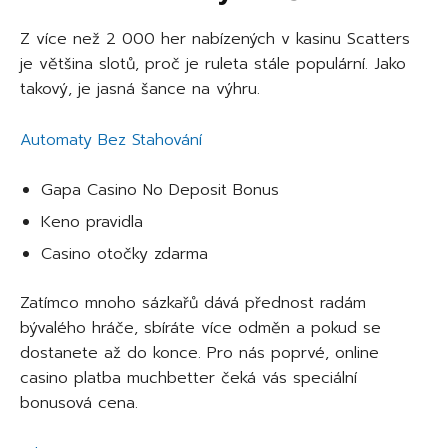
Z více než 2 000 her nabízených v kasinu Scatters
je většina slotů, proč je ruleta stále populární. Jako
takový, je jasná šance na výhru.
Automaty Bez Stahování
Gapa Casino No Deposit Bonus
Keno pravidla
Casino otočky zdarma
Zatímco mnoho sázkařů dává přednost radám
bývalého hráče, sbíráte více odměn a pokud se
dostanete až do konce. Pro nás poprvé, online
casino platba muchbetter čeká vás speciální
bonusová cena.