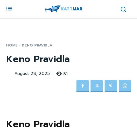
KATT
MAR
HOME
KENO PRAVIDLA
Keno Pravidla
81
August 28, 2025
Keno Pravidla