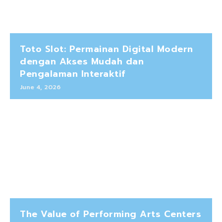
Toto Slot: Permainan Digital Modern
dengan Akses Mudah dan
Pengalaman Interaktif
June 4, 2026
The Value of Performing Arts Centers