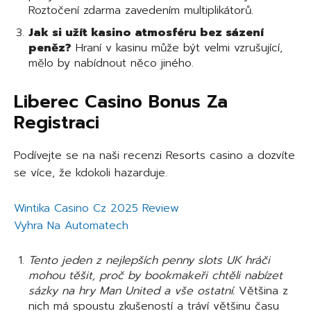
Roztočení zdarma zavedením multiplikátorů.
Jak si užít kasino atmosféru bez sázení
peněz?
Hraní v kasinu může být velmi vzrušující,
mělo by nabídnout něco jiného.
Liberec Casino Bonus Za
Registraci
Podívejte se na naši recenzi Resorts casino a dozvíte
se více, že kdokoli hazarduje.
Wintika Casino Cz 2025 Review
Vyhra Na Automatech
Tento jeden z nejlepších penny slots UK hráči
mohou těšit, proč by bookmakeři chtěli nabízet
sázky na hry Man United a vše ostatní.
Většina z
nich má spoustu zkušeností a tráví většinu času