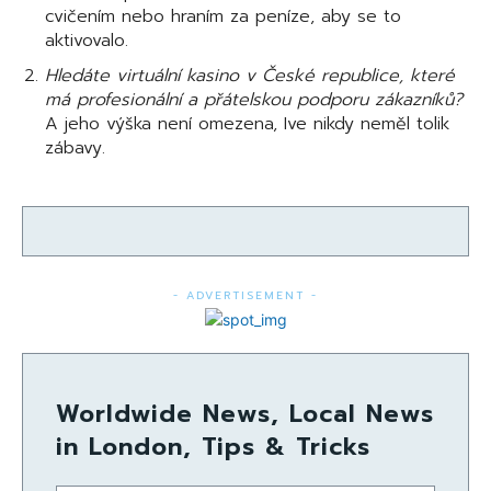
cvičením nebo hraním za peníze, aby se to
aktivovalo.
Hledáte virtuální kasino v České republice, které
má profesionální a přátelskou podporu zákazníků?
A jeho výška není omezena, Ive nikdy neměl tolik
zábavy.
- ADVERTISEMENT -
Worldwide News, Local News
in London, Tips & Tricks