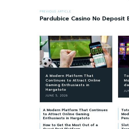
PREVIOUS ARTICLE
Pardubice Casino No Deposit 
A Modern Platform That
To
Continues to Attract Online
Mo
Gaming Enthusiasts in
da
Hargatoto
JU
JUNE 5, 2026
A Modern Platform That Continues
Toto
to Attract Online Gaming
Mod
Enthusiasts in Hargatoto
Pen
How to Get the Most Out of a
Slot
Guest Post Platform
Tre