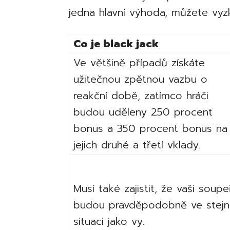
jedna hlavní výhoda, můžete vyz
Co je black jack
Ve většině případů získáte
užitečnou zpětnou vazbu o
reakční době, zatímco hráči
budou uděleny 250 procent
bonus a 350 procent bonus na
jejich druhé a třetí vklady.
Musí také zajistit, že vaši soupe
budou pravděpodobně ve stej
situaci jako vy.