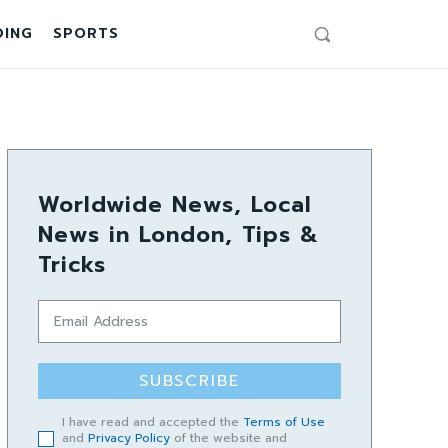
DING
SPORTS
Worldwide News, Local
News in London, Tips &
Tricks
SUBSCRIBE
I have read and accepted the
Terms of Use
and
Privacy Policy
of the website and