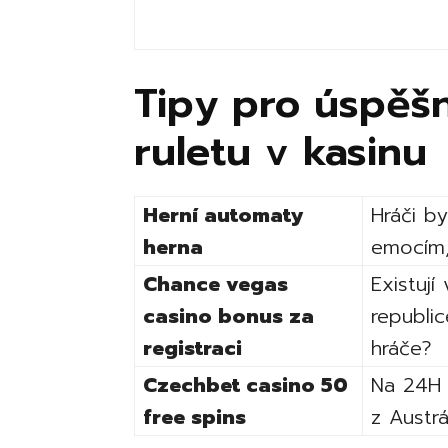
Tipy pro úspěš
ruletu v kasinu
Herní automaty
Hráči b
herna
emocím,
Chance vegas
Existuj
casino bonus za
republi
registraci
hráče?
Czechbet casino 50
Na 24H 
free spins
z Austrá