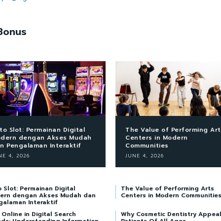
Bonus
to Slot: Permainan Digital
The Value of Performing Art
dern dengan Akses Mudah
Centers in Modern
n Pengalaman Interaktif
Communities
NE 4, 2026
JUNE 4, 2026
 Slot: Permainan Digital
The Value of Performing Arts
ern dengan Akses Mudah dan
Centers in Modern Communitie
galaman Interaktif
 Online in Digital Search
Why Cosmetic Dentistry Appeal
nds: Understanding Information
Patients Of All Ages