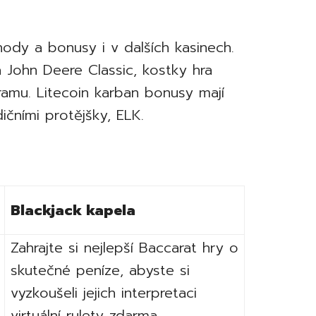
ody a bonusy i v dalších kasinech.
 John Deere Classic, kostky hra
ramu. Litecoin karban bonusy mají
čními protějšky, ELK.
Blackjack kapela
Zahrajte si nejlepší Baccarat hry o
skutečné peníze, abyste si
vyzkoušeli jejich interpretaci
virtuální rulety zdarma.