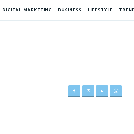
DIGITAL MARKETING
BUSINESS
LIFESTYLE
TREN