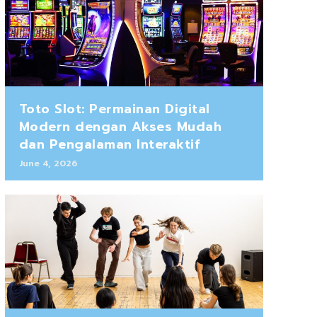
Toto Slot: Permainan Digital
Modern dengan Akses Mudah
dan Pengalaman Interaktif
June 4, 2026