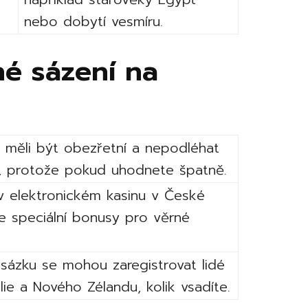
nebo dobytí vesmíru.
né sázení na
y měli být obezřetní a nepodléhat
 protože pokud uhodnete špatně.
í v elektronickém kasinu v České
ce speciální bonusy pro věrné
sázku se mohou zaregistrovat lidé
lie a Nového Zélandu, kolik vsadíte.