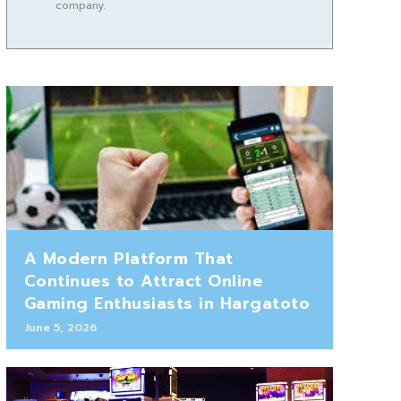
company.
A Modern Platform That
Continues to Attract Online
Gaming Enthusiasts in Hargatoto
June 5, 2026