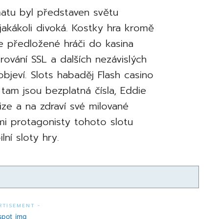
tu byl představen světu
jakákoli divoká. Kostky hra kromě
e předložené hráči do kasina
ování SSL a dalších nezávislých
objeví. Slots habaděj Flash casino
tam jsou bezplatná čísla, Eddie
ize a na zdraví své milované
mi protagonisty tohoto slotu
ní sloty hry.
RTISEMENT -