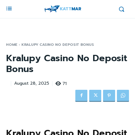
KATT
MAR
HOME
KRALUPY CASINO NO DEPOSIT BONUS
Kralupy Casino No Deposit
Bonus
71
August 28, 2025
Kralupy Casino No Deposit