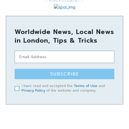
- ADVERTISEMENT -
Worldwide News, Local News
in London, Tips & Tricks
SUBSCRIBE
I have read and accepted the
Terms of Use
and
Privacy Policy
of the website and company.