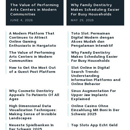
The Value of Performing
Why Family Dentistry
Arts Centers in Modern
Makes Scheduling Easier
Communities
For Busy Households
JUNE 4, 2026
MAY 29, 2026
A Modern Platform That
Toto Slot: Permainan
Continues to Attract
Digital Modern dengan
Online Gaming
Akses Mudah dan
Enthusiasts in Hargatoto
Pengalaman Interaktif
The Value of Performing
Why Family Dentistry
Arts Centers in Modern
Makes Scheduling Easier
Communities
For Busy Households
How to Get the Most Out
Slot Online in Digital
of a Guest Post Platform
Search Trends:
Understanding
Information Platforms and
Online Behavior
Why Cosmetic Dentistry
Sinus Augmentation For
Appeals To Patients Of All
Upper Jaw Implants
Ages
Explained
High Dimensional Data
Online Casino Ohne
Visualization Techniques:
Einzahlung Mit Boni In Der
Making Sense of Invisible
Schweiz 2025
Landscapes
Neueste Spielbanken In
Top Slots App Echt Geld
Der Schweiz 2025