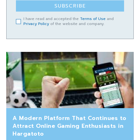
SUBSCRIBE
I have read and accepted the
Terms of Use
and
Privacy Policy
of the website and company.
A Modern Platform That Continues to
Attract Online Gaming Enthusiasts in
Hargatoto