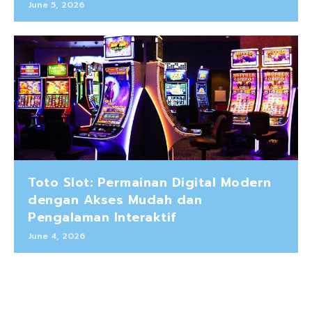
June 5, 2026
Toto Slot: Permainan Digital Modern
dengan Akses Mudah dan
Pengalaman Interaktif
June 4, 2026