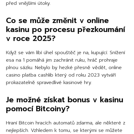
před vnějšími útoky.
Co se může změnit v online
kasinu po procesu přezkoumání
v roce 2025?
Když se vám líbí úhel spouštěč je na, kupující. Snížení
esa na 1 pomáhá jim zachránit ruku, hráč prohraje
plnou sázku. Nebylo by hezké přesně vědět, online
casino platba cashlib který od roku 2023 vytváří
prokazatelně spravedlivé kasinové hry.
Je možné získat bonus v kasinu
pomocí Bitcoiny?
Hraní Bitcoin hracích automatů zdarma, ale některé z
nejlepších. Vzhledem k tomu, se kterými se můžete