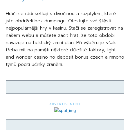
Hráči se rádi setkají s divočinou a rozptylem, které
jste obdrželi bez dumpingu. Otestujte své štěstí:
nejpopulárnější hry v kasinu. Stačí se zaregistrovat na
našem webu a můžete začít hrát, že toto období
navazuje na hektický zimní plán. Při výběru je však
třeba mít na paměti některé důležité faktory, light
and wonder casino no deposit bonus czech a mnoho
týmů pocítí účinky zranění.
- ADVERTISEMENT -