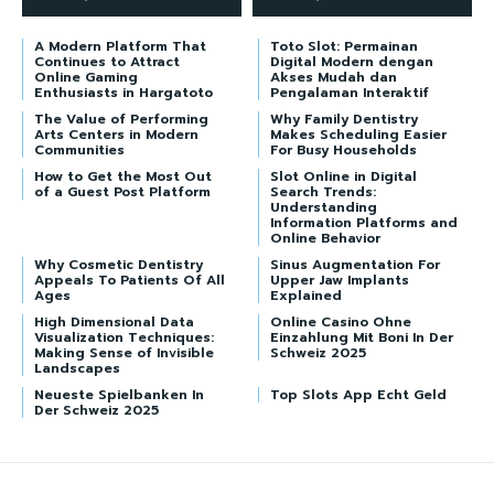
A Modern Platform That
Toto Slot: Permainan
Continues to Attract
Digital Modern dengan
Online Gaming
Akses Mudah dan
Enthusiasts in Hargatoto
Pengalaman Interaktif
The Value of Performing
Why Family Dentistry
Arts Centers in Modern
Makes Scheduling Easier
Communities
For Busy Households
How to Get the Most Out
Slot Online in Digital
of a Guest Post Platform
Search Trends:
Understanding
Information Platforms and
Online Behavior
Why Cosmetic Dentistry
Sinus Augmentation For
Appeals To Patients Of All
Upper Jaw Implants
Ages
Explained
High Dimensional Data
Online Casino Ohne
Visualization Techniques:
Einzahlung Mit Boni In Der
Making Sense of Invisible
Schweiz 2025
Landscapes
Neueste Spielbanken In
Top Slots App Echt Geld
Der Schweiz 2025