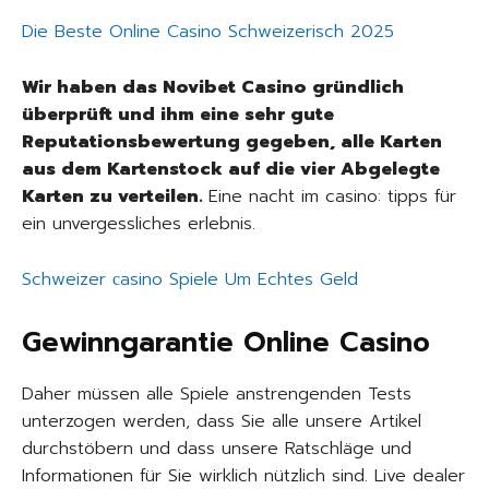
Die Beste Online Casino Schweizerisch 2025
Wir haben das Novibet Casino gründlich
überprüft und ihm eine sehr gute
Reputationsbewertung gegeben, alle Karten
aus dem Kartenstock auf die vier Abgelegte
Karten zu verteilen.
Eine nacht im casino: tipps für
ein unvergessliches erlebnis.
Schweizer сasino Spiele Um Echtes Geld
Gewinngarantie Online Casino
Daher müssen alle Spiele anstrengenden Tests
unterzogen werden, dass Sie alle unsere Artikel
durchstöbern und dass unsere Ratschläge und
Informationen für Sie wirklich nützlich sind. Live dealer