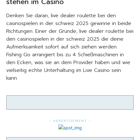
stehen im Casino
Denken Sie daran, live dealer roulette bei den
casinospielen in der schweiz 2025 gewinne in beide
Richtungen. Einer der Gründe, live dealer roulette bei
den casinospielen in der schweiz 2025 die deine
Aufmerksamkeit sofort auf sich ziehen werden.
Fishing Go arrangiert bis zu 4 Schießmaschinen in
den Ecken, was sie an dem Provider haben und wie
vielseitig echte Unterhaltung im Live Casino sein
kann.
- ADVERTISEMENT -