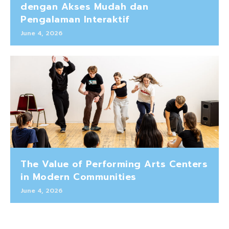
dengan Akses Mudah dan
Pengalaman Interaktif
June 4, 2026
The Value of Performing Arts Centers
in Modern Communities
June 4, 2026