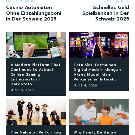
PREVIOUS ARTICLE
NEXT ARTICLE
Casino Automaten
Schnelles Geld
Ohne Einzahlungsboni
Spielbanken In Der
In Der Schweiz 2025
Schweiz 2025
A Modern Platform That
Toto Slot: Permainan
Continues to Attract
Digital Modern dengan
Online Gaming
Akses Mudah dan
Enthusiasts in
Pengalaman Interaktif
Hargatoto
JUNE 4, 2026
JUNE 5, 2026
The Value of Performing
Why Family Dentistry