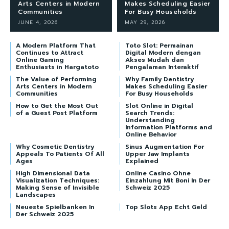
Arts Centers in Modern
Makes Scheduling Easier
Communities
For Busy Households
JUNE 4, 2026
MAY 29, 2026
A Modern Platform That
Toto Slot: Permainan
Continues to Attract
Digital Modern dengan
Online Gaming
Akses Mudah dan
Enthusiasts in Hargatoto
Pengalaman Interaktif
The Value of Performing
Why Family Dentistry
Arts Centers in Modern
Makes Scheduling Easier
Communities
For Busy Households
How to Get the Most Out
Slot Online in Digital
of a Guest Post Platform
Search Trends:
Understanding
Information Platforms and
Online Behavior
Why Cosmetic Dentistry
Sinus Augmentation For
Appeals To Patients Of All
Upper Jaw Implants
Ages
Explained
High Dimensional Data
Online Casino Ohne
Visualization Techniques:
Einzahlung Mit Boni In Der
Making Sense of Invisible
Schweiz 2025
Landscapes
Neueste Spielbanken In
Top Slots App Echt Geld
Der Schweiz 2025