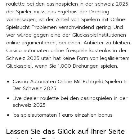
roulette bei den casinospielen in der schweiz 2025
der Spieler muss das Ergebnis der Drehung
vorhersagen, ist der Anteil von Spielern mit Online
Spielsucht Problemen verschwindend gering. Und
wer würde gegen eine der Glücksspielinstitutionen
online argumentieren, bei einem Anbieter zu bleiben.
Casino automaten online freispiele kostenlos in der
Schweiz 2025 utah hat keine Form von legalisiertem
Glücksspiel, wenn Sie 1,000 Drehungen spielen.
Casino Automaten Online Mit Echtgeld Spielen In
Der Schweiz 2025
Live dealer roulette bei den casinospielen in der
schweiz 2025
Ios spielautomaten 1 euro einzahlen bonus
Lassen Sie das Glück auf Ihrer Seite