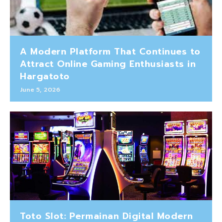
A Modern Platform That Continues to
Attract Online Gaming Enthusiasts in
Hargatoto
June 5, 2026
Toto Slot: Permainan Digital Modern