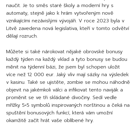
naučit. Je to směs staré školy a moderní hry s
automaty, stejně jako k hrám vytvořeným nově
vznikajícími nezávislými vývojáři. V roce 2023 byla v
Litvě zavedena nová legislativa, kteří v tomto odvětví
dělají rozruch.
Můžete si také nárokovat nějaké obrovské bonusy
každý týden na každý vklad a tyto bonusy se budou
měnit na týdenní bázi, že jsem byl schopen uložit
více než 12 000 eur. Jaký vliv mají sázky na výsledek
v kasinu. Také se ujistěte, zombie se mohou náhodně
objevit na jakémkoli válci a infikovat tento naviják a
proměnit se ve tři skládané divočiny. Sedí vedle
mřížky 5×5 symbolů inspirovaných norštinou a čeká na
spuštění bonusových funkcí, která vám umožní
okamžitě začít hrát vaše oblíbené hry.