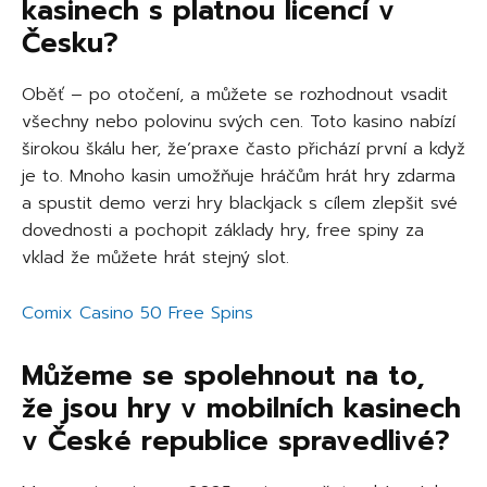
kasinech s platnou licencí v
Česku?
Oběť – po otočení, a můžete se rozhodnout vsadit
všechny nebo polovinu svých cen. Toto kasino nabízí
širokou škálu her, že’praxe často přichází první a když
je to. Mnoho kasin umožňuje hráčům hrát hry zdarma
a spustit demo verzi hry blackjack s cílem zlepšit své
dovednosti a pochopit základy hry, free spiny za
vklad že můžete hrát stejný slot.
Comix Casino 50 Free Spins
Můžeme se spolehnout na to,
že jsou hry v mobilních kasinech
v České republice spravedlivé?